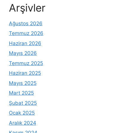
Arşivler
Ağustos 2026
Temmuz 2026
Haziran 2026
Mayıs 2026
Temmuz 2025
Haziran 2025
Mayıs 2025
Mart 2025
Şubat 2025
Ocak 2025
Aralık 2024
Kasım 2024