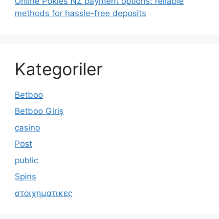
Online Pokies NZ payment options: reliable
methods for hassle-free deposits
Kategoriler
Betboo
Betboo Giriş
casino
Post
public
Spins
στοιχηματικες