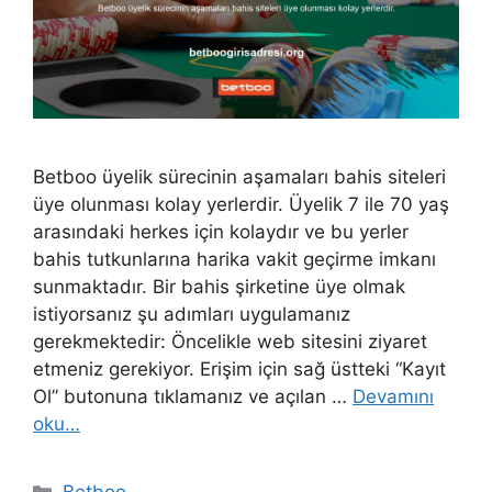
Betboo üyelik sürecinin aşamaları bahis siteleri
üye olunması kolay yerlerdir. Üyelik 7 ile 70 yaş
arasındaki herkes için kolaydır ve bu yerler
bahis tutkunlarına harika vakit geçirme imkanı
sunmaktadır. Bir bahis şirketine üye olmak
istiyorsanız şu adımları uygulamanız
gerekmektedir: Öncelikle web sitesini ziyaret
etmeniz gerekiyor. Erişim için sağ üstteki “Kayıt
Ol” butonuna tıklamanız ve açılan …
Devamını
oku…
Kategoriler