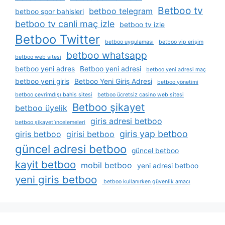
Betboo tv
betboo telegram
betboo spor bahisleri
betboo tv canli maç izle
betboo tv izle
Betboo Twitter
betboo uygulaması
betboo vip erişim
betboo whatsapp
betboo web sitesi
betboo yeni adres
Betboo yeni adresi
betboo yeni adresi maç
betboo yeni giris
Betboo Yeni Giriş Adresi
betboo yönetimi
betboo çevrimdışı bahis sitesi
betboo ücretsiz casino web sitesi
Betboo şikayet
betboo üyelik
giris adresi betboo
betboo şikayet i̇ncelemeleri
giris yap betboo
giris betboo
girisi betboo
güncel adresi betboo
güncel betboo
kayit betboo
mobil betboo
yeni adresi betboo
yeni giris betboo
betboo kullanırken güvenlik amacı