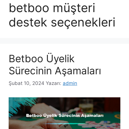
betboo müşteri
destek seçenekleri
Betboo Üyelik
Sürecinin Aşamaları
Şubat 10, 2024
Yazarı:
admin