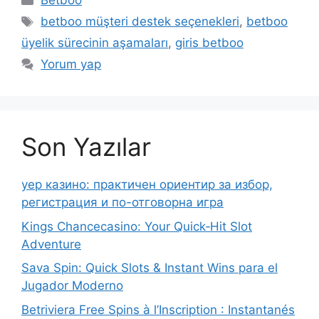
Betboo
Etiketler
betboo müşteri destek seçenekleri
,
betboo
üyelik sürecinin aşamaları
,
giris betboo
Yorum yap
Son Yazılar
yep казино: практичен ориентир за избор,
регистрация и по-отговорна игра
Kings Chancecasino: Your Quick‑Hit Slot
Adventure
Sava Spin: Quick Slots & Instant Wins para el
Jugador Moderno
Betriviera Free Spins à l’Inscription : Instantanés