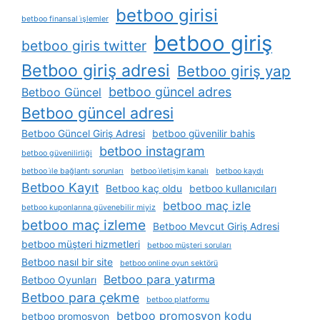
betboo girisi
betboo finansal i̇şlemler
betboo giriş
betboo giris twitter
Betboo giriş adresi
Betboo giriş yap
betboo güncel adres
Betboo Güncel
Betboo güncel adresi
Betboo Güncel Giriş Adresi
betboo güvenilir bahis
betboo instagram
betboo güvenilirliği
betboo i̇le bağlantı sorunları
betboo i̇letişim kanalı
betboo kaydı
Betboo Kayıt
Betboo kaç oldu
betboo kullanıcıları
betboo maç izle
betboo kuponlarına güvenebilir miyiz
betboo maç izleme
Betboo Mevcut Giriş Adresi
betboo müşteri hizmetleri
betboo müşteri soruları
Betboo nasıl bir site
betboo online oyun sektörü
Betboo para yatırma
Betboo Oyunları
Betboo para çekme
betboo platformu
betboo promosyon kodu
betboo promosyon