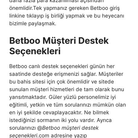
daha fazla para kazanılması açısından
önemlidir.Tek yapmanız gereken Betboo giriş
linkine tıklayıp iş birliği yapmak ve bu heyecanı
bizimle paylaşmak.
Betboo Müşteri Destek
Seçenekleri
Betboo canlı destek seçenekleri günün her
saatinde desteğe erişmenizi sağlar. Müşteriler
bu bahis sitesi için çok önemlidir ve sitede
sunulan müşteri hizmetleri de tam olarak bunu
yansıtmaktadır. Güler yüzlü personelimiz iyi
eğitimli, yetkin ve tüm sorularınızı mümkün olan
en iyi şekilde cevaplayacaktır. Ne bilmek
istediğinizi sormanın iki yolu vardır. Ayrıca
sorularınızı @
Betboo müşteri destek
seçenekleri
.com adresine yazıp