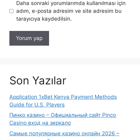
Daha sonraki yorumlarımda kullanılması için
adım, e-posta adresim ve site adresim bu
tarayıcıya kaydedilsin.
Son Yazılar
Application 1xBet Kenya Payment Methods
Guide for U.S. Players
Пинко казино – Официальный сайт Pinco
Casino вход на зеркало
Самые популярные казино онлайн 2026 –