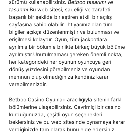
sürümü kullanabilirsiniz.
Betboo tasarımı ve
tasarımı
Bu web sitesi, sadeliği ve zarafeti
başarılı bir şekilde birleştiren etkili bir açılış
sayfasına sahip olabilir. İhtiyacınız olan tüm
bilgiler açıkça düzenlenmiştir ve bulunması ve
erişilmesi kolaydır. Oyun, tüm jackpotlara
ayrılmış bir bölümle birlikte birkaç büyük bölüme
ayrılmıştır.Unutulmaması gereken önemli nokta,
her kategorideki her oyunun oyuncuya geri
dönüş yüzdesini görebilmeniz ve oyundan
memnun olup olmadığınıza kendiniz karar
verebilmenizdir.
Betboo Casino Oyunları aracılığıyla sitenin farklı
bölümlerine ulaşabilirsiniz. Çevrimiçi bir casino
kurduğunuzda, çeşitli oyun seçenekleri
beklersiniz ve bu web sitesinde oynamaya karar
verdiğinizde tam olarak bunu elde edersiniz.