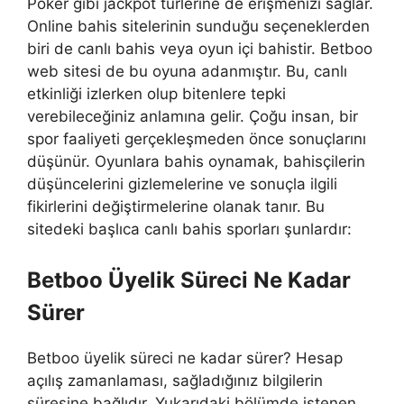
Poker gibi jackpot türlerine de erişmenizi sağlar.
Online bahis sitelerinin sunduğu seçeneklerden
biri de canlı bahis veya oyun içi bahistir. Betboo
web sitesi de bu oyuna adanmıştır. Bu, canlı
etkinliği izlerken olup bitenlere tepki
verebileceğiniz anlamına gelir. Çoğu insan, bir
spor faaliyeti gerçekleşmeden önce sonuçlarını
düşünür. Oyunlara bahis oynamak, bahisçilerin
düşüncelerini gizlemelerine ve sonuçla ilgili
fikirlerini değiştirmelerine olanak tanır. Bu
sitedeki başlıca canlı bahis sporları şunlardır:
Betboo Üyelik Süreci Ne Kadar
Sürer
Betboo üyelik süreci ne kadar sürer? Hesap
açılış zamanlaması, sağladığınız bilgilerin
süresine bağlıdır. Yukarıdaki bölümde istenen