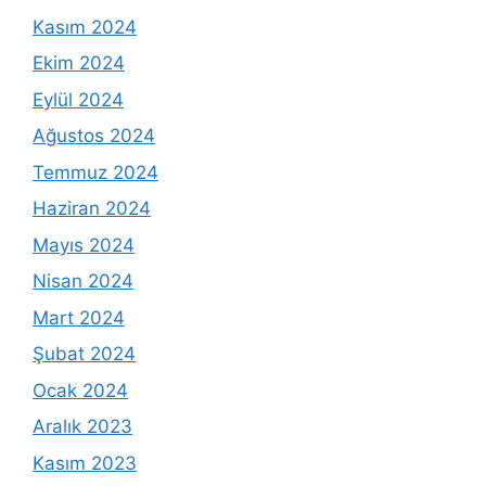
Kasım 2024
Ekim 2024
Eylül 2024
Ağustos 2024
Temmuz 2024
Haziran 2024
Mayıs 2024
Nisan 2024
Mart 2024
Şubat 2024
Ocak 2024
Aralık 2023
Kasım 2023