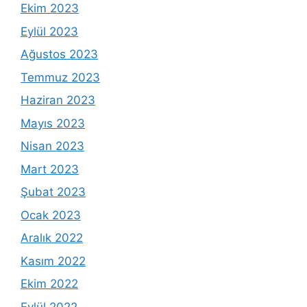
Ekim 2023
Eylül 2023
Ağustos 2023
Temmuz 2023
Haziran 2023
Mayıs 2023
Nisan 2023
Mart 2023
Şubat 2023
Ocak 2023
Aralık 2022
Kasım 2022
Ekim 2022
Eylül 2022