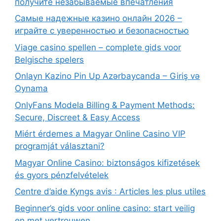
получите незабываемые впечатления
Самые надежные казино онлайн 2026 –
играйте с уверенностью и безопасностью
Viage casino spellen – complete gids voor
Belgische spelers
Onlayn Kazino Pin Up Azərbaycanda – Giriş və
Oynama
OnlyFans Modela Billing & Payment Methods:
Secure, Discreet & Easy Access
Miért érdemes a Magyar Online Casino VIP
programját választani?
Magyar Online Casino: biztonságos kifizetések
és gyors pénzfelvételek
Centre d’aide Kyngs avis : Articles les plus utiles
Beginner’s gids voor online casino: start veilig
en met vertrouwen