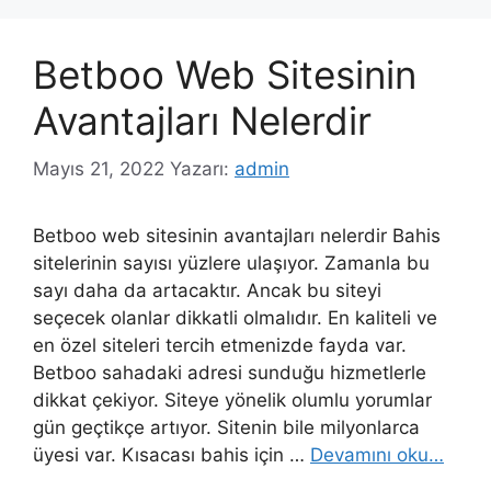
Betboo Web Sitesinin
Avantajları Nelerdir
Mayıs 21, 2022
Yazarı:
admin
Betboo web sitesinin avantajları nelerdir Bahis
sitelerinin sayısı yüzlere ulaşıyor. Zamanla bu
sayı daha da artacaktır. Ancak bu siteyi
seçecek olanlar dikkatli olmalıdır. En kaliteli ve
en özel siteleri tercih etmenizde fayda var.
Betboo sahadaki adresi sunduğu hizmetlerle
dikkat çekiyor. Siteye yönelik olumlu yorumlar
gün geçtikçe artıyor. Sitenin bile milyonlarca
üyesi var. Kısacası bahis için …
Devamını oku…