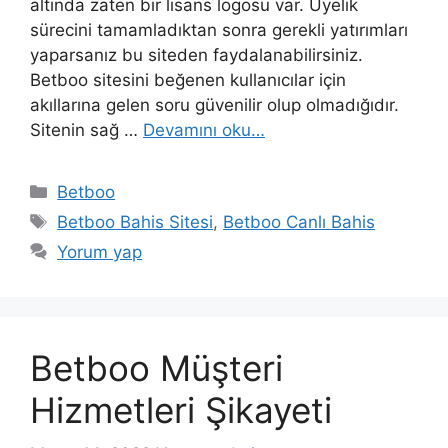
altında zaten bir lisans logosu var. Üyelik
sürecini tamamladıktan sonra gerekli yatırımları
yaparsanız bu siteden faydalanabilirsiniz.
Betboo sitesini beğenen kullanıcılar için
akıllarına gelen soru güvenilir olup olmadığıdır.
Sitenin sağ …
Devamını oku…
Kategoriler
Betboo
Etiketler
Betboo Bahis Sitesi
,
Betboo Canlı Bahis
Yorum yap
Betboo Müşteri
Hizmetleri Şikayeti