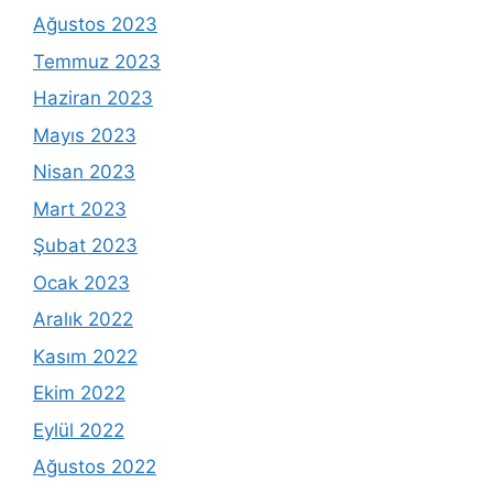
Ağustos 2023
Temmuz 2023
Haziran 2023
Mayıs 2023
Nisan 2023
Mart 2023
Şubat 2023
Ocak 2023
Aralık 2022
Kasım 2022
Ekim 2022
Eylül 2022
Ağustos 2022