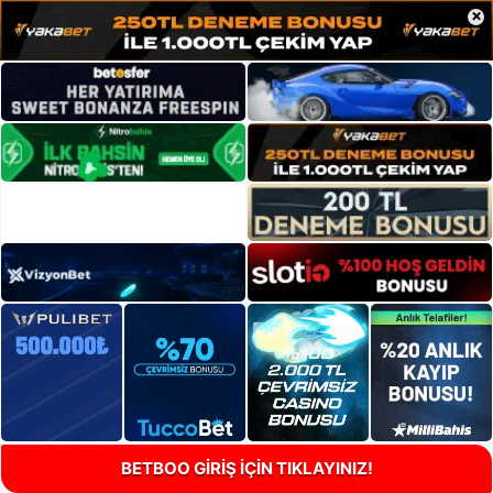
×
BETBOO GİRİŞ İÇİN TIKLAYINIZ!