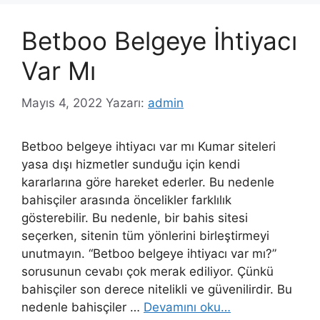
Betboo Belgeye İhtiyacı
Var Mı
Mayıs 4, 2022
Yazarı:
admin
Betboo belgeye ihtiyacı var mı Kumar siteleri
yasa dışı hizmetler sunduğu için kendi
kararlarına göre hareket ederler. Bu nedenle
bahisçiler arasında öncelikler farklılık
gösterebilir. Bu nedenle, bir bahis sitesi
seçerken, sitenin tüm yönlerini birleştirmeyi
unutmayın. “Betboo belgeye ihtiyacı var mı?”
sorusunun cevabı çok merak ediliyor. Çünkü
bahisçiler son derece nitelikli ve güvenilirdir. Bu
nedenle bahisçiler …
Devamını oku…