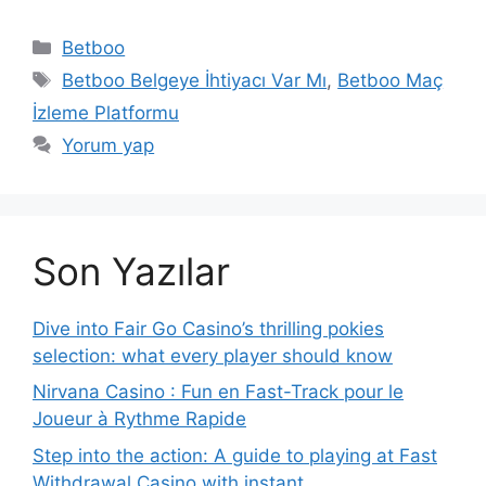
Kategoriler
Betboo
Etiketler
Betboo Belgeye İhtiyacı Var Mı
,
Betboo Maç
İzleme Platformu
Yorum yap
Son Yazılar
Dive into Fair Go Casino’s thrilling pokies
selection: what every player should know
Nirvana Casino : Fun en Fast-Track pour le
Joueur à Rythme Rapide
Step into the action: A guide to playing at Fast
Withdrawal Casino with instant