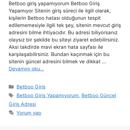
Betboo giriş yapamıyorum Betboo Giriş
Yapamıyor Sitenin giriş süreci ile ilgili olarak,
kişilerin Betboo hatası olduğunun tespit
edilememesiyle ilgili tek şey, sitenin mevcut giriş
adresini bilme ihtiyacıdır. Bu adresi biliyorsanız
olaysız bir şekilde bu siteyi ziyaret edebilirsiniz.
Aksi takdirde mavi ekran hata sayfası ile
karşılaşabilirsiniz. Bundan kaçınmak için bu
sitenin güncel adresini bilmek ve dikkat …
Devamını oku…
Kategoriler
Betboo Giriş
Etiketler
Betboo Giriş Yapamıyorum
,
Betboo Güncel
Giriş Adresi
Yorum yap