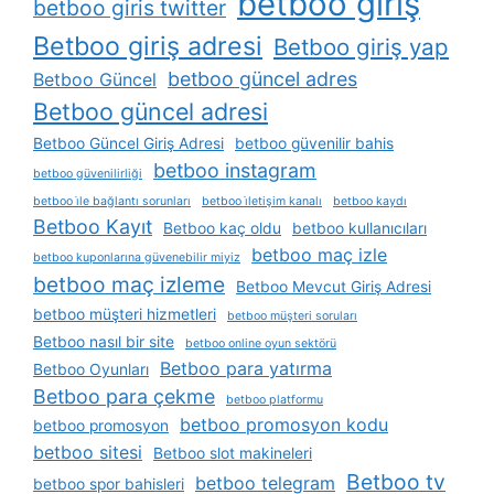
betboo giriş
betboo giris twitter
Betboo giriş adresi
Betboo giriş yap
betboo güncel adres
Betboo Güncel
Betboo güncel adresi
Betboo Güncel Giriş Adresi
betboo güvenilir bahis
betboo instagram
betboo güvenilirliği
betboo i̇le bağlantı sorunları
betboo i̇letişim kanalı
betboo kaydı
Betboo Kayıt
Betboo kaç oldu
betboo kullanıcıları
betboo maç izle
betboo kuponlarına güvenebilir miyiz
betboo maç izleme
Betboo Mevcut Giriş Adresi
betboo müşteri hizmetleri
betboo müşteri soruları
Betboo nasıl bir site
betboo online oyun sektörü
Betboo para yatırma
Betboo Oyunları
Betboo para çekme
betboo platformu
betboo promosyon kodu
betboo promosyon
betboo sitesi
Betboo slot makineleri
Betboo tv
betboo telegram
betboo spor bahisleri