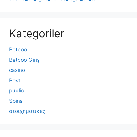
Kategoriler
Betboo
Betboo Giriş
casino
Post
public
Spins
στοιχηματικες