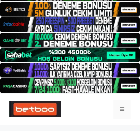
İçeriğe
atla
Menü