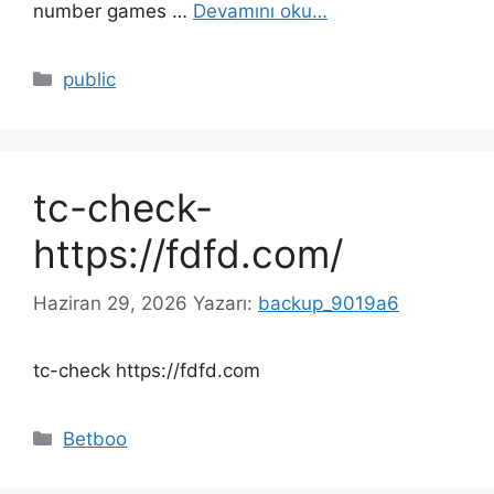
number games …
Devamını oku…
Kategoriler
public
tc-check-
https://fdfd.com/
Haziran 29, 2026
Yazarı:
backup_9019a6
tc-check https://fdfd.com
Kategoriler
Betboo