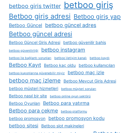
betboo giriş
betboo giris twitter
Betboo giriş adresi
Betboo giriş yap
betboo güncel adres
Betboo Güncel
Betboo güncel adresi
Betboo Güncel Giriş Adresi
betboo güvenilir bahis
betboo instagram
betboo güvenilirliği
betboo i̇le bağlantı sorunları
betboo i̇letişim kanalı
betboo kaydı
Betboo Kayıt
Betboo kaç oldu
betboo kullanıcıları
betboo maç izle
betboo kuponlarına güvenebilir miyiz
betboo maç izleme
Betboo Mevcut Giriş Adresi
betboo müşteri hizmetleri
betboo müşteri soruları
Betboo nasıl bir site
betboo online oyun sektörü
Betboo para yatırma
Betboo Oyunları
Betboo para çekme
betboo platformu
betboo promosyon kodu
betboo promosyon
betboo sitesi
Betboo slot makineleri