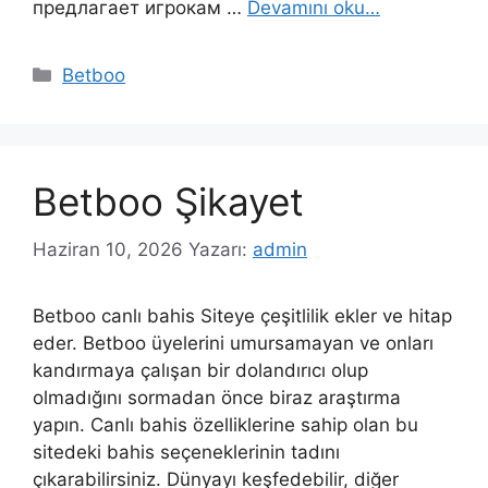
предлагает игрокам …
Devamını oku…
Kategoriler
Betboo
Betboo Şikayet
Haziran 10, 2026
Yazarı:
admin
Betboo canlı bahis Siteye çeşitlilik ekler ve hitap
eder. Betboo üyelerini umursamayan ve onları
kandırmaya çalışan bir dolandırıcı olup
olmadığını sormadan önce biraz araştırma
yapın. Canlı bahis özelliklerine sahip olan bu
sitedeki bahis seçeneklerinin tadını
çıkarabilirsiniz. Dünyayı keşfedebilir, diğer