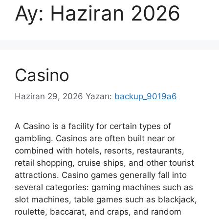
Ay:
Haziran 2026
Casino
Haziran 29, 2026
Yazarı:
backup_9019a6
A Casino is a facility for certain types of
gambling. Casinos are often built near or
combined with hotels, resorts, restaurants,
retail shopping, cruise ships, and other tourist
attractions. Casino games generally fall into
several categories: gaming machines such as
slot machines, table games such as blackjack,
roulette, baccarat, and craps, and random