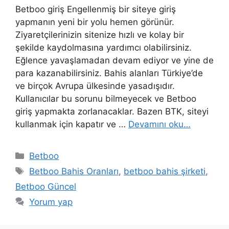
Betboo giriş Engellenmiş bir siteye giriş
yapmanın yeni bir yolu hemen görünür.
Ziyaretçilerinizin sitenize hızlı ve kolay bir
şekilde kaydolmasına yardımcı olabilirsiniz.
Eğlence yavaşlamadan devam ediyor ve yine de
para kazanabilirsiniz. Bahis alanları Türkiye’de
ve birçok Avrupa ülkesinde yasadışıdır.
Kullanıcılar bu sorunu bilmeyecek ve Betboo
giriş yapmakta zorlanacaklar. Bazen BTK, siteyi
kullanmak için kapatır ve …
Devamını oku…
Kategoriler
Betboo
Etiketler
Betboo Bahis Oranları
,
betboo bahis şirketi
,
Betboo Güncel
Yorum yap