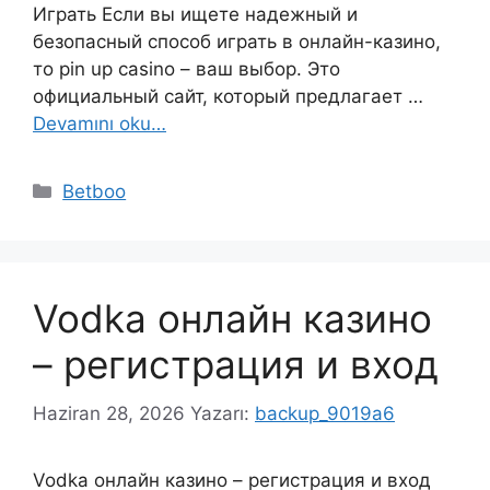
Играть Если вы ищете надежный и
безопасный способ играть в онлайн-казино,
то pin up casino – ваш выбор. Это
официальный сайт, который предлагает …
Devamını oku…
Kategoriler
Betboo
Vodka онлайн казино
– регистрация и вход
Haziran 28, 2026
Yazarı:
backup_9019a6
Vodka онлайн казино – регистрация и вход