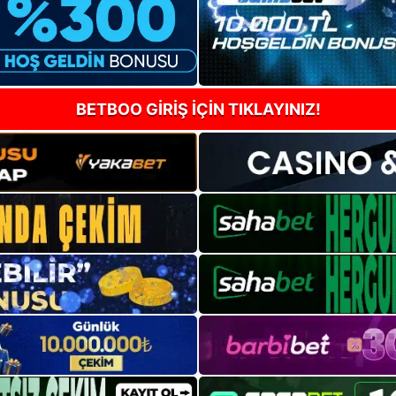
BETBOO GİRİŞ İÇİN TIKLAYINIZ!