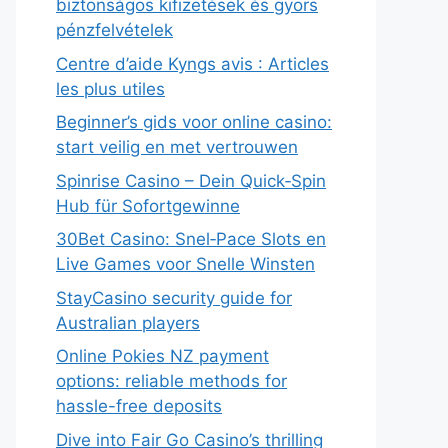
biztonságos kifizetések és gyors
pénzfelvételek
Centre d’aide Kyngs avis : Articles
les plus utiles
Beginner’s gids voor online casino:
start veilig en met vertrouwen
Spinrise Casino – Dein Quick‑Spin
Hub für Sofortgewinne
30Bet Casino: Snel‑Pace Slots en
Live Games voor Snelle Winsten
StayCasino security guide for
Australian players
Online Pokies NZ payment
options: reliable methods for
hassle-free deposits
Dive into Fair Go Casino’s thrilling