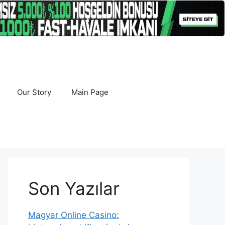
Our Story
Main Page
Son Yazılar
Magyar Online Casino: