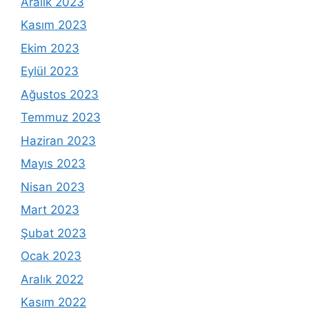
Aralık 2023
Kasım 2023
Ekim 2023
Eylül 2023
Ağustos 2023
Temmuz 2023
Haziran 2023
Mayıs 2023
Nisan 2023
Mart 2023
Şubat 2023
Ocak 2023
Aralık 2022
Kasım 2022