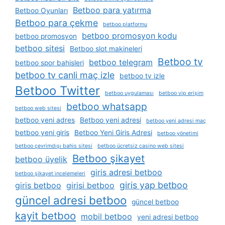
Betboo para yatırma
Betboo Oyunları
Betboo para çekme
betboo platformu
betboo promosyon kodu
betboo promosyon
betboo sitesi
Betboo slot makineleri
Betboo tv
betboo telegram
betboo spor bahisleri
betboo tv canli maç izle
betboo tv izle
Betboo Twitter
betboo uygulaması
betboo vip erişim
betboo whatsapp
betboo web sitesi
betboo yeni adres
Betboo yeni adresi
betboo yeni adresi maç
betboo yeni giris
Betboo Yeni Giriş Adresi
betboo yönetimi
betboo çevrimdışı bahis sitesi
betboo ücretsiz casino web sitesi
Betboo şikayet
betboo üyelik
giris adresi betboo
betboo şikayet i̇ncelemeleri
giris yap betboo
giris betboo
girisi betboo
güncel adresi betboo
güncel betboo
kayit betboo
mobil betboo
yeni adresi betboo