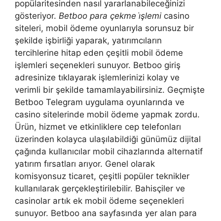
popülaritesinden nasıl yararlanabileceğinizi
gösteriyor.
Betboo para çekme i̇şlemi
casino
siteleri, mobil ödeme oyunlarıyla sorunsuz bir
şekilde işbirliği yaparak, yatırımcıların
tercihlerine hitap eden çeşitli mobil ödeme
işlemleri seçenekleri sunuyor. Betboo giriş
adresinize tıklayarak işlemlerinizi kolay ve
verimli bir şekilde tamamlayabilirsiniz. Geçmişte
Betboo Telegram uygulama oyunlarında ve
casino sitelerinde mobil ödeme yapmak zordu.
Ürün, hizmet ve etkinliklere cep telefonları
üzerinden kolayca ulaşılabildiği günümüz dijital
çağında kullanıcılar mobil cihazlarında alternatif
yatırım fırsatları arıyor. Genel olarak
komisyonsuz ticaret, çeşitli popüler teknikler
kullanılarak gerçekleştirilebilir. Bahisçiler ve
casinolar artık ek mobil ödeme seçenekleri
sunuyor. Betboo ana sayfasında yer alan para