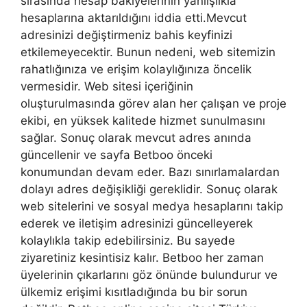
sırasında hesap bakiyelerinin yanlışlıkla
hesaplarına aktarıldığını iddia etti.Mevcut
adresinizi değiştirmeniz bahis keyfinizi
etkilemeyecektir. Bunun nedeni, web sitemizin
rahatlığınıza ve erişim kolaylığınıza öncelik
vermesidir. Web sitesi içeriğinin
oluşturulmasında görev alan her çalışan ve proje
ekibi, en yüksek kalitede hizmet sunulmasını
sağlar. Sonuç olarak mevcut adres anında
güncellenir ve sayfa Betboo önceki
konumundan devam eder. Bazı sınırlamalardan
dolayı adres değişikliği gereklidir. Sonuç olarak
web sitelerini ve sosyal medya hesaplarını takip
ederek ve iletişim adresinizi güncelleyerek
kolaylıkla takip edebilirsiniz. Bu sayede
ziyaretiniz kesintisiz kalır. Betboo her zaman
üyelerinin çıkarlarını göz önünde bulundurur ve
ülkemiz erişimi kısıtladığında bu bir sorun