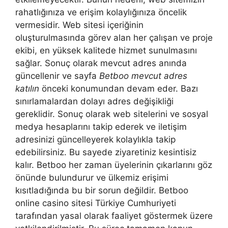
rahatlığınıza ve erişim kolaylığınıza öncelik
vermesidir. Web sitesi içeriğinin
oluşturulmasında görev alan her çalışan ve proje
ekibi, en yüksek kalitede hizmet sunulmasını
sağlar. Sonuç olarak mevcut adres anında
güncellenir ve sayfa
Betboo mevcut adres
katılın
önceki konumundan devam eder. Bazı
sınırlamalardan dolayı adres değişikliği
gereklidir. Sonuç olarak web sitelerini ve sosyal
medya hesaplarını takip ederek ve iletişim
adresinizi güncelleyerek kolaylıkla takip
edebilirsiniz. Bu sayede ziyaretiniz kesintisiz
kalır. Betboo her zaman üyelerinin çıkarlarını göz
önünde bulundurur ve ülkemiz erişimi
kısıtladığında bu bir sorun değildir. Betboo
online casino sitesi Türkiye Cumhuriyeti
tarafından yasal olarak faaliyet göstermek üzere