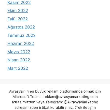
Kasım 2022
Ekim 2022
Eylül 2022
Ağustos 2022
Temmuz 2022
Haziran 2022
Mayıs 2022
Nisan 2022
Mart 2022
Avrasya'nın en büyük reklam platformunda olmak için
Microsoft Teams:
reklam@avrasyamarketing.com
adresimizden veya Telegram: @Avrasyamarketing
adresimizden irtibat kurabilirsiniz. (Tek iletişim