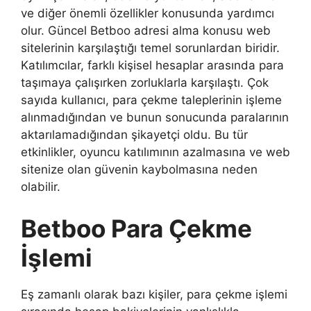
ve diğer önemli özellikler konusunda yardımcı
olur. Güncel Betboo adresi alma konusu web
sitelerinin karşılaştığı temel sorunlardan biridir.
Katılımcılar, farklı kişisel hesaplar arasında para
taşımaya çalışırken zorluklarla karşılaştı. Çok
sayıda kullanıcı, para çekme taleplerinin işleme
alınmadığından ve bunun sonucunda paralarının
aktarılamadığından şikayetçi oldu. Bu tür
etkinlikler, oyuncu katılımının azalmasına ve web
sitenize olan güvenin kaybolmasına neden
olabilir.
Betboo Para Çekme
İşlemi
Eş zamanlı olarak bazı kişiler, para çekme işlemi