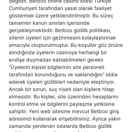
değildir. Betboo online casino sitesi Türkiye
Cumhuriyeti tarafından yasal olarak faaliyet
göstermek üzere yetkilendirilmiştir. Bu süreç
tamamen kanun sınırları içerisinde
gerçekleşmektedir. Betboo gizlilik politikası,
sitenin üyeleri için gezinmesini kolaylaştırmak
amacıyla oluşturulmuştur. Bu koşullar göz önüne
alındığında üyelerin casinoya herhangi bir
endişe duymadan katılabilmeleri gerekir.
“Üyelerin kişisel bilgilerinin site personeli
tarafından korunduğunu ve saklandığını” iddia
ederek üyeleri gizlilikleri nedeniyle eleştiriyor.
Ancak bir sorun, suç niyeti olan kişilere hitap
etmesidir. Bu kişiler, site üzerinden hesaplarını
kontrol etme ve bilgilerini paylaşma yetkisine
sahiptir. Yeni web sitesine mevcut Betboo giriş
adresinizi kullanarak erişebilirsiniz. Ayrıca yakın
zamanda yenilenen odalarda Betboo gizlilik