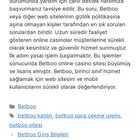
durumunda yardım için canlı destek hattımıza
başvurmanız tavsiye edilir. Bu soru, Betboo
veya diğer web sitelerinin gizlilik politikasına
aşina olmayan kişiler tarafından en sık sorulan
sorulardan biridir. Uzun süredir faaliyet
gösteren online casinolar müşterilerine sürekli
olarak kesintisiz ve güvenilir hizmet sunmuştur.
İlk adım yasal işlem başlatmaktır. Bu işlemler
sonucunda Betboo online casino sitesi büyümüş
ve lisans almıştır. Betboo, birinci sınıf hizmet
sağlamak için web sitesini ve mobil
kullanıcılarını sürekli olarak değerlendiriyor.
Kategoriler
Betboo
Etiketler
betboo katılın
,
betboo para çekme i̇şlemi
,
betboo sitesi
Yazı
Betboo Giriş Bilgileri