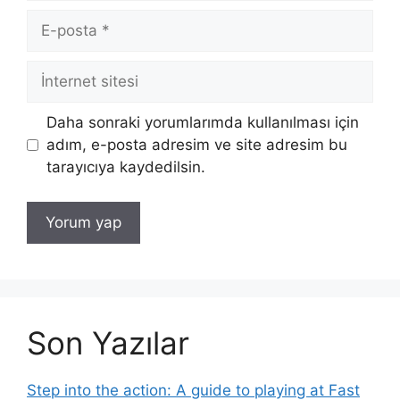
E-
posta
İnternet
sitesi
Daha sonraki yorumlarımda kullanılması için
adım, e-posta adresim ve site adresim bu
tarayıcıya kaydedilsin.
Son Yazılar
Step into the action: A guide to playing at Fast