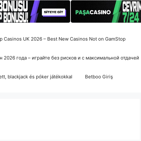
 Casinos UK 2026 – Best New Casinos Not on GamStop
 2026 года – играйте без рисков и с максимальной отдачей
tt, blackjack és póker játékokkal
Betboo Giriş