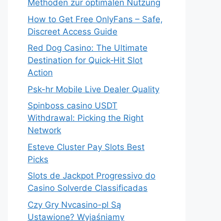
Methoden zur optimalen Nutzung
How to Get Free OnlyFans – Safe,
Discreet Access Guide
Red Dog Casino: The Ultimate
Destination for Quick‑Hit Slot
Action
Psk-hr Mobile Live Dealer Quality
Spinboss casino USDT
Withdrawal: Picking the Right
Network
Esteve Cluster Pay Slots Best
Picks
Slots de Jackpot Progressivo do
Casino Solverde Classificadas
Czy Gry Nvcasino-pl Są
Ustawione? Wyjaśniamy