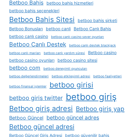
Betboo Bahis
betboo bahis hizmetleri
betboo bahis seçenekleri
Betboo Bahis Sitesi
betboo bahis şirketi
Betboo Bonusları
betboo canli
Betboo Canlı Bahis
betboo canlı casino
betboo canlı casino sever oyunları
Betboo Canlı Destek
betboo canlı destek blackjack
Betboo casino
betboo canlı maçları
betboo canlı yardım süresi
betboo casino oyunları
betboo casino sitesi
betboo com
betboo deneyimli oyuncuları
betboo değerlendirmeleri
betboo etkileşimli adresi
betboo faaliyetleri
betboo girisi
betboo finansal i̇şlemler
betboo giriş
betboo giris twitter
Betboo giriş adresi
Betboo giriş yap
betboo güncel adres
Betboo Güncel
Betboo güncel adresi
Betboo Güncel Giriş Adresi
betboo güvenilir bahis