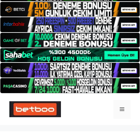
İçeriğe
atla
Menü