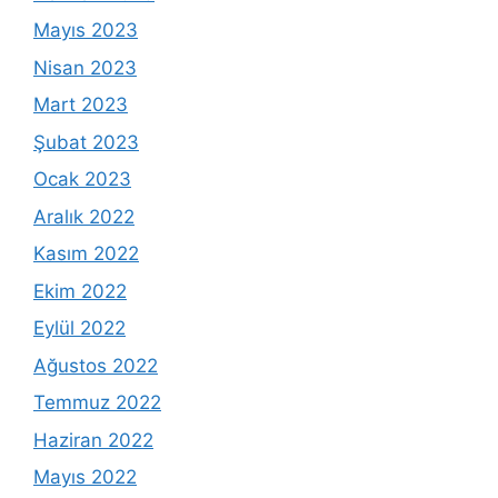
Mayıs 2023
Nisan 2023
Mart 2023
Şubat 2023
Ocak 2023
Aralık 2022
Kasım 2022
Ekim 2022
Eylül 2022
Ağustos 2022
Temmuz 2022
Haziran 2022
Mayıs 2022