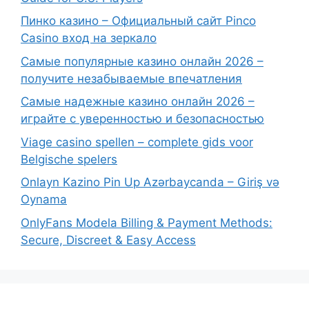
Пинко казино – Официальный сайт Pinco
Casino вход на зеркало
Самые популярные казино онлайн 2026 –
получите незабываемые впечатления
Самые надежные казино онлайн 2026 –
играйте с уверенностью и безопасностью
Viage casino spellen – complete gids voor
Belgische spelers
Onlayn Kazino Pin Up Azərbaycanda – Giriş və
Oynama
OnlyFans Modela Billing & Payment Methods:
Secure, Discreet & Easy Access