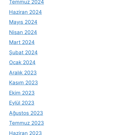
Temmuz 2024
Haziran 2024
Mayıs 2024
Nisan 2024
Mart 2024
Şubat 2024
Ocak 2024
Aralık 2023
Kasım 2023
Ekim 2023
Eylül 2023
Ağustos 2023
Temmuz 2023
Haziran 2023