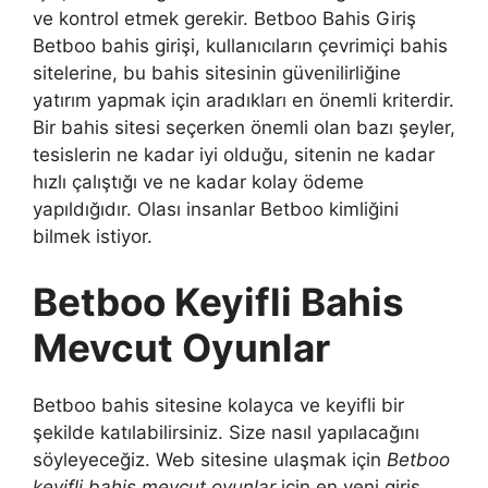
ve kontrol etmek gerekir. Betboo Bahis Giriş
Betboo bahis girişi, kullanıcıların çevrimiçi bahis
sitelerine, bu bahis sitesinin güvenilirliğine
yatırım yapmak için aradıkları en önemli kriterdir.
Bir bahis sitesi seçerken önemli olan bazı şeyler,
tesislerin ne kadar iyi olduğu, sitenin ne kadar
hızlı çalıştığı ve ne kadar kolay ödeme
yapıldığıdır. Olası insanlar Betboo kimliğini
bilmek istiyor.
Betboo Keyifli Bahis
Mevcut Oyunlar
Betboo bahis sitesine kolayca ve keyifli bir
şekilde katılabilirsiniz. Size nasıl yapılacağını
söyleyeceğiz. Web sitesine ulaşmak için
Betboo
keyifli bahis mevcut oyunlar
için en yeni giriş