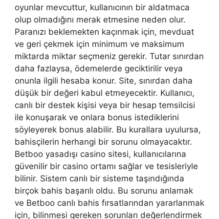
oyunlar mevcuttur, kullanıcının bir aldatmaca
olup olmadığını merak etmesine neden olur.
Paranızı beklemekten kaçınmak için, mevduat
ve geri çekmek için minimum ve maksimum
miktarda miktar seçmeniz gerekir. Tutar sınırdan
daha fazlaysa, ödemelerde geciktirilir veya
onunla ilgili hesaba konur. Site, sınırdan daha
düşük bir değeri kabul etmeyecektir. Kullanıcı,
canlı bir destek kişisi veya bir hesap temsilcisi
ile konuşarak ve onlara bonus istediklerini
söyleyerek bonus alabilir. Bu kurallara uyulursa,
bahisçilerin herhangi bir sorunu olmayacaktır.
Betboo yasadışı casino sitesi, kullanıcılarına
güvenilir bir casino ortamı sağlar ve tesisleriyle
bilinir. Sistem canlı bir sisteme taşındığında
birçok bahis başarılı oldu. Bu sorunu anlamak
ve Betboo canlı bahis fırsatlarından yararlanmak
için, bilinmesi gereken sorunları değerlendirmek