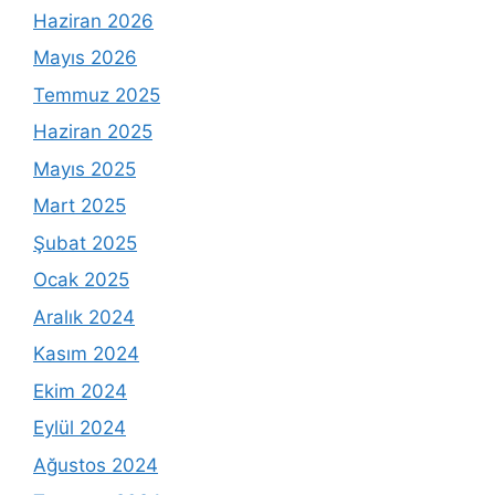
Haziran 2026
Mayıs 2026
Temmuz 2025
Haziran 2025
Mayıs 2025
Mart 2025
Şubat 2025
Ocak 2025
Aralık 2024
Kasım 2024
Ekim 2024
Eylül 2024
Ağustos 2024