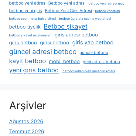
betboo yeni adres
Betboo yeni adresi
betboo yeni adresi maç
betboo yeni giris
Betboo Yeni Giriş Adresi
betboo yönetimi
betboo çevrimdışı bahis sitesi
betboo ücretsiz casino web sitesi
Betboo şikayet
betboo üyelik
giris adresi betboo
betboo şikayet i̇ncelemeleri
giris yap betboo
giris betboo
girisi betboo
güncel adresi betboo
güncel betboo
kayit betboo
mobil betboo
yeni adresi betboo
yeni giris betboo
betboo kullanırken güvenlik amacı
Arşivler
Ağustos 2026
Temmuz 2026