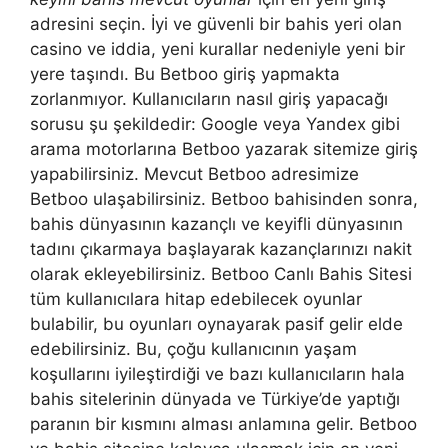
adresini seçin. İyi ve güvenli bir bahis yeri olan
casino ve iddia, yeni kurallar nedeniyle yeni bir
yere taşındı. Bu Betboo giriş yapmakta
zorlanmıyor. Kullanıcıların nasıl giriş yapacağı
sorusu şu şekildedir: Google veya Yandex gibi
arama motorlarına Betboo yazarak sitemize giriş
yapabilirsiniz. Mevcut Betboo adresimize
Betboo ulaşabilirsiniz. Betboo bahisinden sonra,
bahis dünyasının kazançlı ve keyifli dünyasının
tadını çıkarmaya başlayarak kazançlarınızı nakit
olarak ekleyebilirsiniz. Betboo Canlı Bahis Sitesi
tüm kullanıcılara hitap edebilecek oyunlar
bulabilir, bu oyunları oynayarak pasif gelir elde
edebilirsiniz. Bu, çoğu kullanıcının yaşam
koşullarını iyileştirdiği ve bazı kullanıcıların hala
bahis sitelerinin dünyada ve Türkiye’de yaptığı
paranın bir kısmını alması anlamına gelir. Betboo