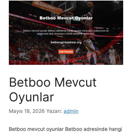
Betboo Mevcut
Oyunlar
Mayıs 18, 2026
Yazarı:
admin
Betboo mevcut oyunlar Betboo adresinde hangi