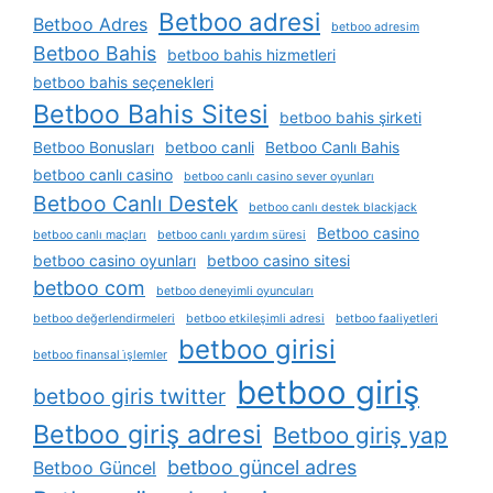
Betboo adresi
Betboo Adres
betboo adresim
Betboo Bahis
betboo bahis hizmetleri
betboo bahis seçenekleri
Betboo Bahis Sitesi
betboo bahis şirketi
Betboo Bonusları
betboo canli
Betboo Canlı Bahis
betboo canlı casino
betboo canlı casino sever oyunları
Betboo Canlı Destek
betboo canlı destek blackjack
Betboo casino
betboo canlı maçları
betboo canlı yardım süresi
betboo casino oyunları
betboo casino sitesi
betboo com
betboo deneyimli oyuncuları
betboo değerlendirmeleri
betboo etkileşimli adresi
betboo faaliyetleri
betboo girisi
betboo finansal i̇şlemler
betboo giriş
betboo giris twitter
Betboo giriş adresi
Betboo giriş yap
betboo güncel adres
Betboo Güncel