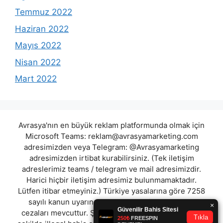
Temmuz 2022
Haziran 2022
Mayıs 2022
Nisan 2022
Mart 2022
Avrasya'nın en büyük reklam platformunda olmak için
Microsoft Teams:
reklam@avrasyamarketing.com
adresimizden veya Telegram: @Avrasyamarketing
adresimizden irtibat kurabilirsiniz. (Tek iletişim
adreslerimiz teams / telegram ve mail adresimizdir.
Harici hiçbir iletişim adresimiz bulunmamaktadır.
Lütfen itibar etmeyiniz.) Türkiye yasalarına göre 7258
sayılı kanun uyarınca yasa dışı bahis oynamanın
cezaları mevcuttur. Şu an bulunduğunuz site hiç bir