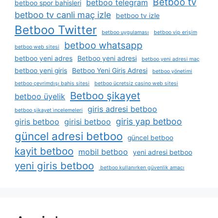
Betboo tv
betboo telegram
betboo spor bahisleri
betboo tv canli maç izle
betboo tv izle
Betboo Twitter
betboo uygulaması
betboo vip erişim
betboo whatsapp
betboo web sitesi
betboo yeni adres
Betboo yeni adresi
betboo yeni adresi maç
betboo yeni giris
Betboo Yeni Giriş Adresi
betboo yönetimi
betboo çevrimdışı bahis sitesi
betboo ücretsiz casino web sitesi
Betboo şikayet
betboo üyelik
giris adresi betboo
betboo şikayet i̇ncelemeleri
giris yap betboo
giris betboo
girisi betboo
güncel adresi betboo
güncel betboo
kayit betboo
mobil betboo
yeni adresi betboo
yeni giris betboo
betboo kullanırken güvenlik amacı