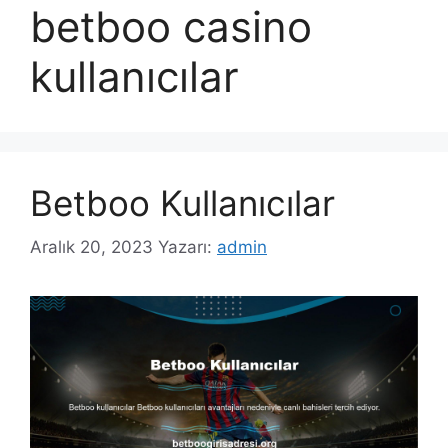
betboo casino
kullanıcılar
Betboo Kullanıcılar
Aralık 20, 2023
Yazarı:
admin