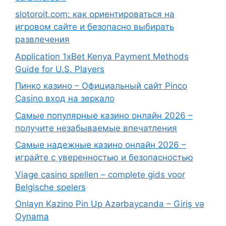
slotoroit.com: как ориентироваться на
игровом сайте и безопасно выбирать
развлечения
Application 1xBet Kenya Payment Methods
Guide for U.S. Players
Пинко казино – Официальный сайт Pinco
Casino вход на зеркало
Самые популярные казино онлайн 2026 –
получите незабываемые впечатления
Самые надежные казино онлайн 2026 –
играйте с уверенностью и безопасностью
Viage casino spellen – complete gids voor
Belgische spelers
Onlayn Kazino Pin Up Azərbaycanda – Giriş və
Oynama