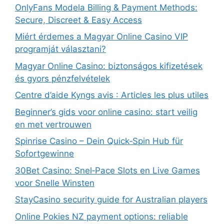
OnlyFans Modela Billing & Payment Methods:
Secure, Discreet & Easy Access
Miért érdemes a Magyar Online Casino VIP
programját választani?
Magyar Online Casino: biztonságos kifizetések
és gyors pénzfelvételek
Centre d’aide Kyngs avis : Articles les plus utiles
Beginner’s gids voor online casino: start veilig
en met vertrouwen
Spinrise Casino – Dein Quick‑Spin Hub für
Sofortgewinne
30Bet Casino: Snel‑Pace Slots en Live Games
voor Snelle Winsten
StayCasino security guide for Australian players
Online Pokies NZ payment options: reliable