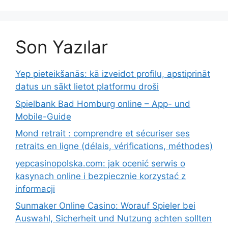
Son Yazılar
Yep pieteikšanās: kā izveidot profilu, apstiprināt
datus un sākt lietot platformu droši
Spielbank Bad Homburg online – App- und
Mobile-Guide
Mond retrait : comprendre et sécuriser ses
retraits en ligne (délais, vérifications, méthodes)
yepcasinopolska.com: jak ocenić serwis o
kasynach online i bezpiecznie korzystać z
informacji
Sunmaker Online Casino: Worauf Spieler bei
Auswahl, Sicherheit und Nutzung achten sollten