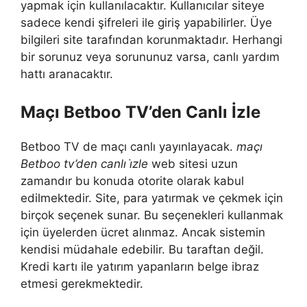
yapmak için kullanılacaktır. Kullanıcılar siteye
sadece kendi şifreleri ile giriş yapabilirler. Üye
bilgileri site tarafından korunmaktadır. Herhangi
bir sorunuz veya sorununuz varsa, canlı yardım
hattı aranacaktır.
Maçı Betboo TV’den Canlı İzle
Betboo TV de maçı canlı yayınlayacak.
maçı
Betboo tv’den canlı i̇zle
web sitesi uzun
zamandır bu konuda otorite olarak kabul
edilmektedir. Site, para yatırmak ve çekmek için
birçok seçenek sunar. Bu seçenekleri kullanmak
için üyelerden ücret alınmaz. Ancak sistemin
kendisi müdahale edebilir. Bu taraftan değil.
Kredi kartı ile yatırım yapanların belge ibraz
etmesi gerekmektedir.