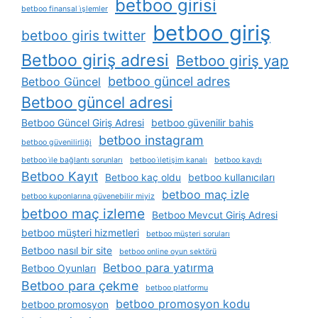
betboo girisi
betboo finansal i̇şlemler
betboo giriş
betboo giris twitter
Betboo giriş adresi
Betboo giriş yap
betboo güncel adres
Betboo Güncel
Betboo güncel adresi
Betboo Güncel Giriş Adresi
betboo güvenilir bahis
betboo instagram
betboo güvenilirliği
betboo i̇le bağlantı sorunları
betboo i̇letişim kanalı
betboo kaydı
Betboo Kayıt
Betboo kaç oldu
betboo kullanıcıları
betboo maç izle
betboo kuponlarına güvenebilir miyiz
betboo maç izleme
Betboo Mevcut Giriş Adresi
betboo müşteri hizmetleri
betboo müşteri soruları
Betboo nasıl bir site
betboo online oyun sektörü
Betboo para yatırma
Betboo Oyunları
Betboo para çekme
betboo platformu
betboo promosyon kodu
betboo promosyon