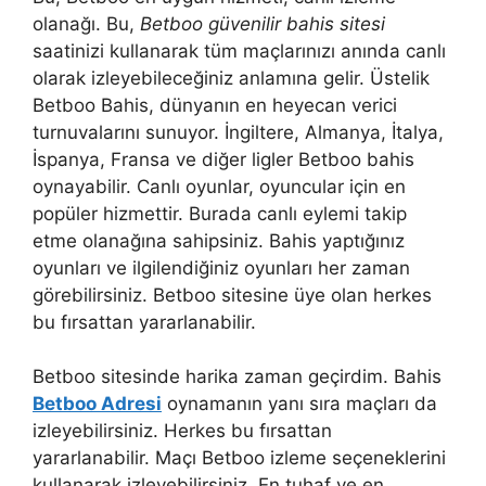
olanağı. Bu,
Betboo güvenilir bahis sitesi
saatinizi kullanarak tüm maçlarınızı anında canlı
olarak izleyebileceğiniz anlamına gelir. Üstelik
Betboo Bahis, dünyanın en heyecan verici
turnuvalarını sunuyor. İngiltere, Almanya, İtalya,
İspanya, Fransa ve diğer ligler Betboo bahis
oynayabilir. Canlı oyunlar, oyuncular için en
popüler hizmettir. Burada canlı eylemi takip
etme olanağına sahipsiniz. Bahis yaptığınız
oyunları ve ilgilendiğiniz oyunları her zaman
görebilirsiniz. Betboo sitesine üye olan herkes
bu fırsattan yararlanabilir.
Betboo sitesinde harika zaman geçirdim. Bahis
Betboo Adresi
oynamanın yanı sıra maçları da
izleyebilirsiniz. Herkes bu fırsattan
yararlanabilir. Maçı Betboo izleme seçeneklerini
kullanarak izleyebilirsiniz. En tuhaf ve en