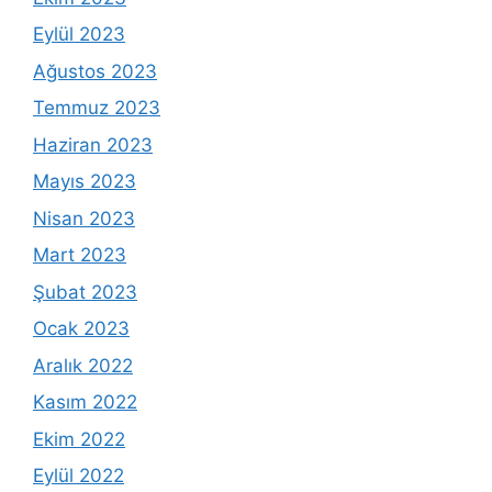
Eylül 2023
Ağustos 2023
Temmuz 2023
Haziran 2023
Mayıs 2023
Nisan 2023
Mart 2023
Şubat 2023
Ocak 2023
Aralık 2022
Kasım 2022
Ekim 2022
Eylül 2022