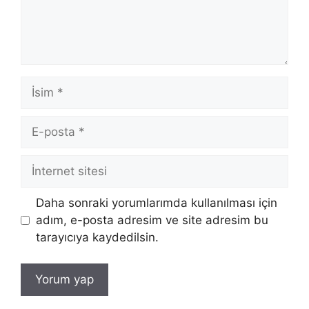
İsim
E-
posta
İnternet
sitesi
Daha sonraki yorumlarımda kullanılması için
adım, e-posta adresim ve site adresim bu
tarayıcıya kaydedilsin.