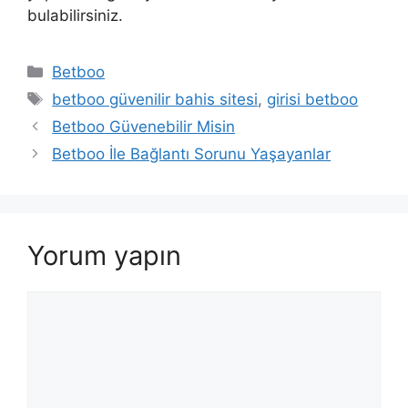
bulabilirsiniz.
Kategoriler
Betboo
Etiketler
betboo güvenilir bahis sitesi
,
girisi betboo
Yazı
Betboo Güvenebilir Misin
dolaşımı
Betboo İle Bağlantı Sorunu Yaşayanlar
Yorum yapın
Yorum