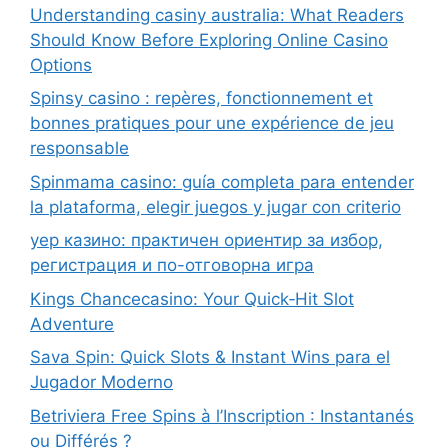
Understanding casiny australia: What Readers
Should Know Before Exploring Online Casino
Options
Spinsy casino : repères, fonctionnement et
bonnes pratiques pour une expérience de jeu
responsable
Spinmama casino: guía completa para entender
la plataforma, elegir juegos y jugar con criterio
yep казино: практичен ориентир за избор,
регистрация и по-отговорна игра
Kings Chancecasino: Your Quick‑Hit Slot
Adventure
Sava Spin: Quick Slots & Instant Wins para el
Jugador Moderno
Betriviera Free Spins à l’Inscription : Instantanés
ou Différés ?