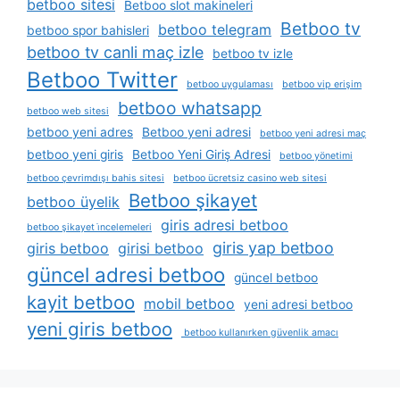
betboo sitesi
Betboo slot makineleri
Betboo tv
betboo telegram
betboo spor bahisleri
betboo tv canli maç izle
betboo tv izle
Betboo Twitter
betboo uygulaması
betboo vip erişim
betboo whatsapp
betboo web sitesi
betboo yeni adres
Betboo yeni adresi
betboo yeni adresi maç
betboo yeni giris
Betboo Yeni Giriş Adresi
betboo yönetimi
betboo çevrimdışı bahis sitesi
betboo ücretsiz casino web sitesi
Betboo şikayet
betboo üyelik
giris adresi betboo
betboo şikayet i̇ncelemeleri
giris yap betboo
giris betboo
girisi betboo
güncel adresi betboo
güncel betboo
kayit betboo
mobil betboo
yeni adresi betboo
yeni giris betboo
betboo kullanırken güvenlik amacı