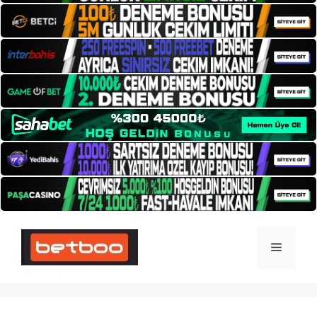
İçeriğe
atla
Menü