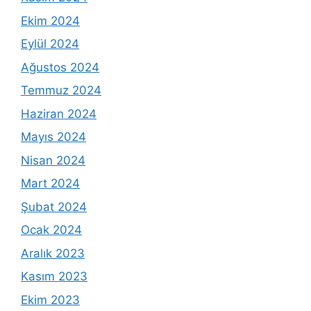
Ekim 2024
Eylül 2024
Ağustos 2024
Temmuz 2024
Haziran 2024
Mayıs 2024
Nisan 2024
Mart 2024
Şubat 2024
Ocak 2024
Aralık 2023
Kasım 2023
Ekim 2023