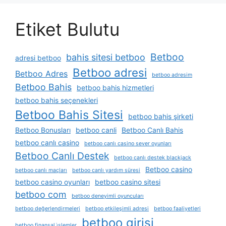
Etiket Bulutu
Betboo
bahis sitesi betboo
adresi betboo
Betboo adresi
Betboo Adres
betboo adresim
Betboo Bahis
betboo bahis hizmetleri
betboo bahis seçenekleri
Betboo Bahis Sitesi
betboo bahis şirketi
Betboo Bonusları
betboo canli
Betboo Canlı Bahis
betboo canlı casino
betboo canlı casino sever oyunları
Betboo Canlı Destek
betboo canlı destek blackjack
Betboo casino
betboo canlı maçları
betboo canlı yardım süresi
betboo casino oyunları
betboo casino sitesi
betboo com
betboo deneyimli oyuncuları
betboo değerlendirmeleri
betboo etkileşimli adresi
betboo faaliyetleri
betboo girisi
betboo finansal i̇şlemler