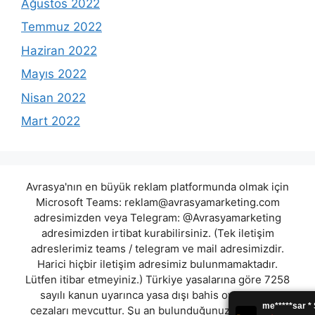
Ağustos 2022
Temmuz 2022
Haziran 2022
Mayıs 2022
Nisan 2022
Mart 2022
Avrasya'nın en büyük reklam platformunda olmak için
Microsoft Teams:
reklam@avrasyamarketing.com
adresimizden veya Telegram: @Avrasyamarketing
adresimizden irtibat kurabilirsiniz. (Tek iletişim
adreslerimiz teams / telegram ve mail adresimizdir.
Harici hiçbir iletişim adresimiz bulunmamaktadır.
Lütfen itibar etmeyiniz.) Türkiye yasalarına göre 7258
sayılı kanun uyarınca yasa dışı bahis oynamanın
cezaları mevcuttur. Şu an bulunduğunuz site hiç bir