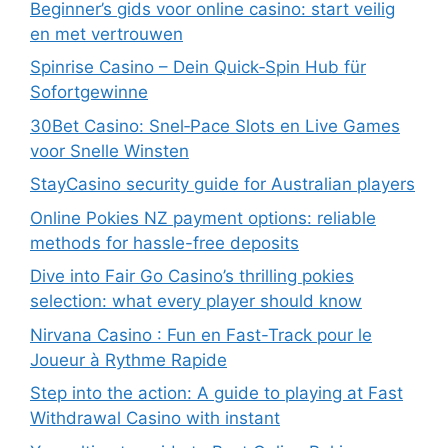
Beginner’s gids voor online casino: start veilig
en met vertrouwen
Spinrise Casino – Dein Quick‑Spin Hub für
Sofortgewinne
30Bet Casino: Snel‑Pace Slots en Live Games
voor Snelle Winsten
StayCasino security guide for Australian players
Online Pokies NZ payment options: reliable
methods for hassle-free deposits
Dive into Fair Go Casino’s thrilling pokies
selection: what every player should know
Nirvana Casino : Fun en Fast-Track pour le
Joueur à Rythme Rapide
Step into the action: A guide to playing at Fast
Withdrawal Casino with instant