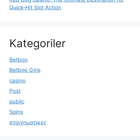
Quick‑Hit Slot Action
Kategoriler
Betboo
Betboo Giriş
casino
Post
public
Spins
στοιχηματικες