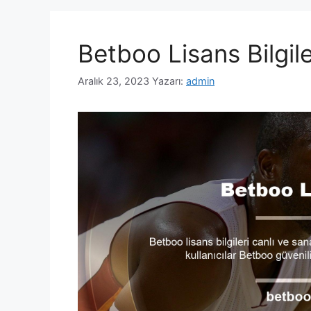
Betboo Lisans Bilgile
Aralık 23, 2023
Yazarı:
admin