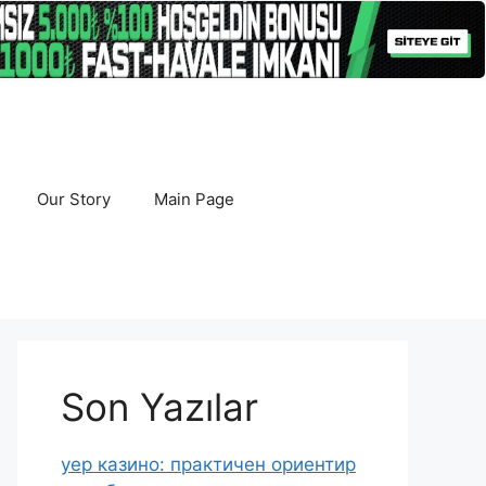
Our Story
Main Page
Son Yazılar
yep казино: практичен ориентир