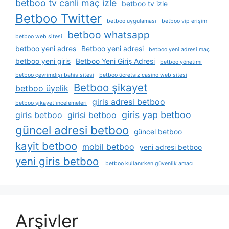
betboo tv canli maç izle
betboo tv izle
Betboo Twitter
betboo uygulaması
betboo vip erişim
betboo whatsapp
betboo web sitesi
betboo yeni adres
Betboo yeni adresi
betboo yeni adresi maç
betboo yeni giris
Betboo Yeni Giriş Adresi
betboo yönetimi
betboo çevrimdışı bahis sitesi
betboo ücretsiz casino web sitesi
Betboo şikayet
betboo üyelik
giris adresi betboo
betboo şikayet i̇ncelemeleri
giris yap betboo
giris betboo
girisi betboo
güncel adresi betboo
güncel betboo
kayit betboo
mobil betboo
yeni adresi betboo
yeni giris betboo
betboo kullanırken güvenlik amacı
Arşivler