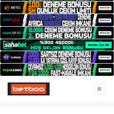
İçeriğe
atla
Menü