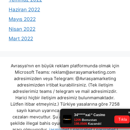
Haziran 2022
Mayıs 2022
Nisan 2022
Mart 2022
Avrasya'nın en büyük reklam platformunda olmak için
Microsoft Teams:
reklam@avrasyamarketing.com
adresimizden veya Telegram: @Avrasyamarketing
adresimizden irtibat kurabilirsiniz. (Tek iletişim
adreslerimiz teams / telegram ve mail adresimizdir.
Harici hiçbir iletişim adresimiz bulunmamaktadır.
Lütfen itibar etmeyiniz.) Türkiye yasalarına göre 7258
sayılı kanun uyarınca yasa dışı bahis oynamanın
cezaları mevcuttur. Şu an bulunduğunuz site hiç bir
şekilde illegal bahis oyunları oynatmıyor ve oynamaya
aracı olmuyordur.
jasminbet
|
parolabet
|
parolabet
|