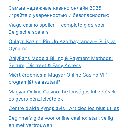
Самые надежные казино онлайн 2026 –
играйте с уверенностью и безопасностью
Viage casino spellen – complete gids voor
Belgische spelers
Onlayn Kazino Pin Up Azərbaycanda – Giriş və
Oynama
OnlyFans Modela Billing & Payment Methods:
Secure, Discreet & Easy Access
Miért érdemes a Magyar Online Casino VIP
programját választani?
Magyar Online Casino: biztonságos kifizetések
és gyors pénzfelvételek
Centre d’aide Kyngs avis : Articles les plus utiles
Beginner’s gids voor online casino: start veilig
en met vertrouwen