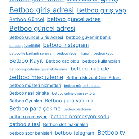
Betboo giriş adresi
Betboo giriş yap
betboo güncel adres
Betboo Güncel
Betboo güncel adresi
Betboo Güncel Giriş Adresi
betboo güvenilir bahis
betboo instagram
betboo güvenilirliği
betboo i̇le bağlantı sorunları
betboo i̇letişim kanalı
betboo kaydı
Betboo Kayıt
Betboo kaç oldu
betboo kullanıcıları
betboo maç izle
betboo kuponlarına güvenebilir miyiz
betboo maç izleme
Betboo Mevcut Giriş Adresi
betboo müşteri hizmetleri
betboo müşteri soruları
Betboo nasıl bir site
betboo online oyun sektörü
Betboo para yatırma
Betboo Oyunları
Betboo para çekme
betboo platformu
betboo promosyon kodu
betboo promosyon
betboo sitesi
Betboo slot makineleri
Betboo tv
betboo telegram
betboo spor bahisleri