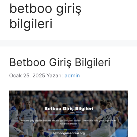
betboo giriş
bilgileri
Betboo Giriş Bilgileri
Ocak 25, 2025
Yazarı:
admin