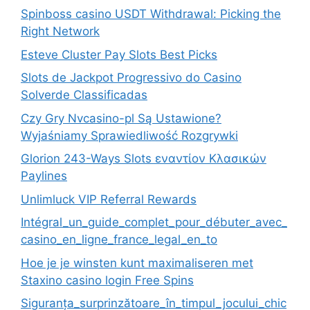
Spinboss casino USDT Withdrawal: Picking the
Right Network
Esteve Cluster Pay Slots Best Picks
Slots de Jackpot Progressivo do Casino
Solverde Classificadas
Czy Gry Nvcasino-pl Są Ustawione?
Wyjaśniamy Sprawiedliwość Rozgrywki
Glorion 243-Ways Slots εναντίον Κλασικών
Paylines
Unlimluck VIP Referral Rewards
Intégral_un_guide_complet_pour_débuter_avec_
casino_en_ligne_france_legal_en_to
Hoe je je winsten kunt maximaliseren met
Staxino casino login Free Spins
Siguranța_surprinzătoare_în_timpul_jocului_chic