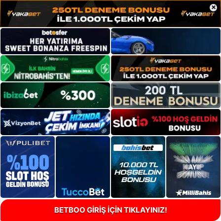
×
BETBOO GİRİŞ İÇİN TIKLAYINIZ!