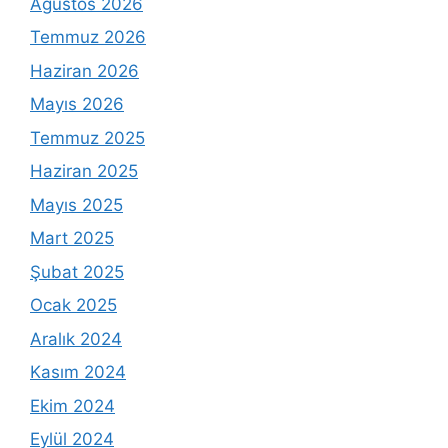
Ağustos 2026
Temmuz 2026
Haziran 2026
Mayıs 2026
Temmuz 2025
Haziran 2025
Mayıs 2025
Mart 2025
Şubat 2025
Ocak 2025
Aralık 2024
Kasım 2024
Ekim 2024
Eylül 2024