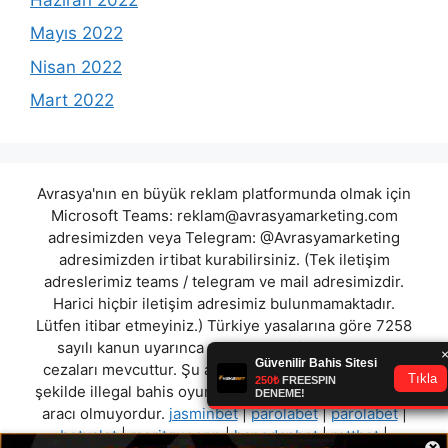
Mayıs 2022
Nisan 2022
Mart 2022
Avrasya'nın en büyük reklam platformunda olmak için
Microsoft Teams:
reklam@avrasyamarketing.com
adresimizden veya Telegram: @Avrasyamarketing
adresimizden irtibat kurabilirsiniz. (Tek iletişim
adreslerimiz teams / telegram ve mail adresimizdir.
Harici hiçbir iletişim adresimiz bulunmamaktadır.
Lütfen itibar etmeyiniz.) Türkiye yasalarına göre 7258
sayılı kanun uyarınca yasa dışı bahis oynamanın
cezaları mevcuttur. Şu an bulunduğunuz site hiç bir
şekilde illegal bahis oyunları oynatmıyor ve oynamaya
aracı olmuyordur.
jasminbet
|
parolabet
|
parolabet
|
betxslot
|
meritqueenn
|
hanedanbet
|
rottbet
|
×