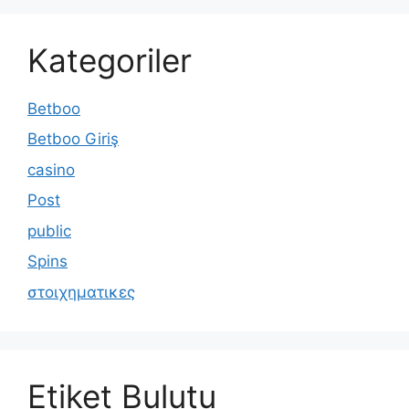
Kategoriler
Betboo
Betboo Giriş
casino
Post
public
Spins
στοιχηματικες
Etiket Bulutu