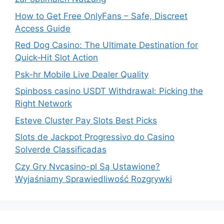
How to Get Free OnlyFans – Safe, Discreet
Access Guide
Red Dog Casino: The Ultimate Destination for
Quick‑Hit Slot Action
Psk-hr Mobile Live Dealer Quality
Spinboss casino USDT Withdrawal: Picking the
Right Network
Esteve Cluster Pay Slots Best Picks
Slots de Jackpot Progressivo do Casino
Solverde Classificadas
Czy Gry Nvcasino-pl Są Ustawione?
Wyjaśniamy Sprawiedliwość Rozgrywki