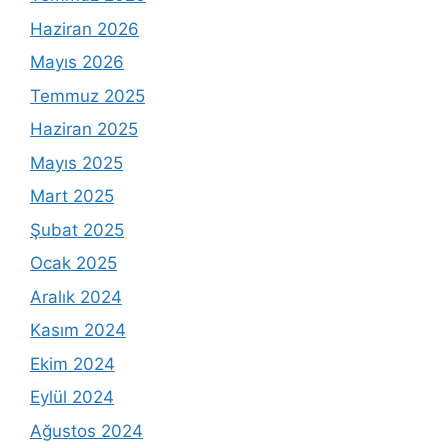
Haziran 2026
Mayıs 2026
Temmuz 2025
Haziran 2025
Mayıs 2025
Mart 2025
Şubat 2025
Ocak 2025
Aralık 2024
Kasım 2024
Ekim 2024
Eylül 2024
Ağustos 2024