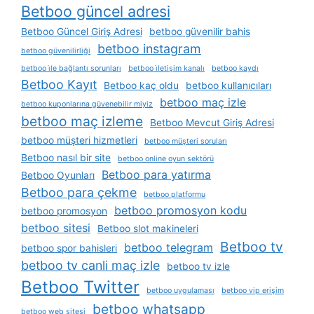
Betboo güncel adresi
Betboo Güncel Giriş Adresi
betboo güvenilir bahis
betboo instagram
betboo güvenilirliği
betboo i̇le bağlantı sorunları
betboo i̇letişim kanalı
betboo kaydı
Betboo Kayıt
Betboo kaç oldu
betboo kullanıcıları
betboo maç izle
betboo kuponlarına güvenebilir miyiz
betboo maç izleme
Betboo Mevcut Giriş Adresi
betboo müşteri hizmetleri
betboo müşteri soruları
Betboo nasıl bir site
betboo online oyun sektörü
Betboo para yatırma
Betboo Oyunları
Betboo para çekme
betboo platformu
betboo promosyon kodu
betboo promosyon
betboo sitesi
Betboo slot makineleri
Betboo tv
betboo telegram
betboo spor bahisleri
betboo tv canli maç izle
betboo tv izle
Betboo Twitter
betboo uygulaması
betboo vip erişim
betboo whatsapp
betboo web sitesi