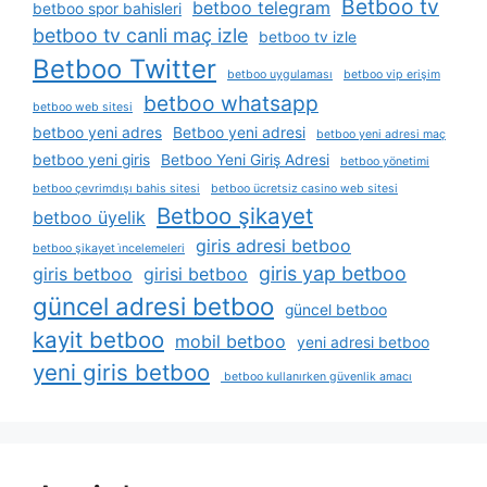
Betboo tv
betboo telegram
betboo spor bahisleri
betboo tv canli maç izle
betboo tv izle
Betboo Twitter
betboo uygulaması
betboo vip erişim
betboo whatsapp
betboo web sitesi
betboo yeni adres
Betboo yeni adresi
betboo yeni adresi maç
betboo yeni giris
Betboo Yeni Giriş Adresi
betboo yönetimi
betboo çevrimdışı bahis sitesi
betboo ücretsiz casino web sitesi
Betboo şikayet
betboo üyelik
giris adresi betboo
betboo şikayet i̇ncelemeleri
giris yap betboo
giris betboo
girisi betboo
güncel adresi betboo
güncel betboo
kayit betboo
mobil betboo
yeni adresi betboo
yeni giris betboo
betboo kullanırken güvenlik amacı