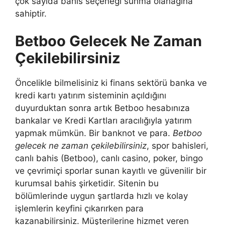
çok sayıda bahis seçeneği sunma olanağına
sahiptir.
Betboo Gelecek Ne Zaman
Çekilebilirsiniz
Öncelikle bilmelisiniz ki finans sektörü banka ve
kredi kartı yatırım sisteminin açıldığını
duyurduktan sonra artık Betboo hesabınıza
bankalar ve Kredi Kartları aracılığıyla yatırım
yapmak mümkün. Bir banknot ve para.
Betboo
gelecek ne zaman çekilebilirsiniz
, spor bahisleri,
canlı bahis (Betboo), canlı casino, poker, bingo
ve çevrimiçi sporlar sunan kayıtlı ve güvenilir bir
kurumsal bahis şirketidir. Sitenin bu
bölümlerinde uygun şartlarda hızlı ve kolay
işlemlerin keyfini çıkarırken para
kazanabilirsiniz. Müşterilerine hizmet veren