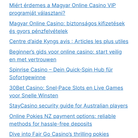
Miért érdemes a Magyar Online Casino VIP
programját választani?
Magyar Online Casino: biztonságos kifizetések
és gyors pénzfelvételek
Centre d’aide Kyngs avis : Articles les plus utiles
Beginner’s gids voor online casino: start veilig
en met vertrouwen
Spinrise Casino – Dein Quick‑Spin Hub für
Sofortgewinne
30Bet Casino: Snel‑Pace Slots en Live Games
voor Snelle Winsten
StayCasino security guide for Australian players
Online Pokies NZ payment options: reliable
methods for hassle-free deposits
Dive into Fair Go Casino’s thrilling pokies