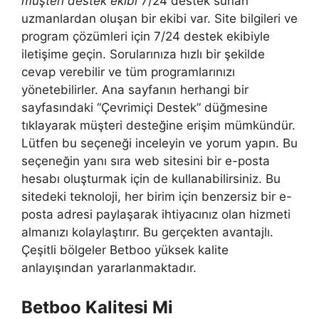
müşteri destek ekibi
7/24 destek sunan
uzmanlardan oluşan bir ekibi var. Site bilgileri ve
program çözümleri için 7/24 destek ekibiyle
iletişime geçin. Sorularınıza hızlı bir şekilde
cevap verebilir ve tüm programlarınızı
yönetebilirler. Ana sayfanın herhangi bir
sayfasındaki “Çevrimiçi Destek” düğmesine
tıklayarak müşteri desteğine erişim mümkündür.
Lütfen bu seçeneği inceleyin ve yorum yapın. Bu
seçeneğin yanı sıra web sitesini bir e-posta
hesabı oluşturmak için de kullanabilirsiniz. Bu
sitedeki teknoloji, her birim için benzersiz bir e-
posta adresi paylaşarak ihtiyacınız olan hizmeti
almanızı kolaylaştırır. Bu gerçekten avantajlı.
Çeşitli bölgeler Betboo yüksek kalite
anlayışından yararlanmaktadır.
Betboo Kalitesi Mi