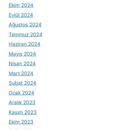
Ekim 2024
Eylül 2024
Ağustos 2024
Temmuz 2024
Haziran 2024
Mayıs 2024
Nisan 2024
Mart 2024
Şubat 2024
Ocak 2024
Aralık 2023
Kasım 2023
Ekim 2023