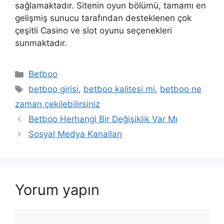
sağlamaktadır. Sitenin oyun bölümü, tamamı en
gelişmiş sunucu tarafından desteklenen çok
çeşitli Casino ve slot oyunu seçenekleri
sunmaktadır.
Kategoriler
Betboo
Etiketler
betboo girisi
,
betboo kalitesi mi
,
betboo ne
zaman çekilebilirsiniz
Yazı
Betboo Herhangi Bir Değişiklik Var Mı
dolaşımı
Sosyal Medya Kanalları
Yorum yapın
Yorum