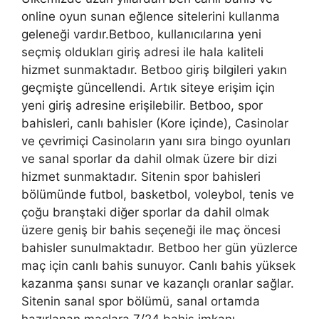
online oyun sunan eğlence sitelerini kullanma
geleneği vardır.Betboo, kullanıcılarına yeni
seçmiş oldukları giriş adresi ile hala kaliteli
hizmet sunmaktadır. Betboo giriş bilgileri yakın
geçmişte güncellendi. Artık siteye erişim için
yeni giriş adresine erişilebilir. Betboo, spor
bahisleri, canlı bahisler (Kore içinde), Casinolar
ve çevrimiçi Casinoların yanı sıra bingo oyunları
ve sanal sporlar da dahil olmak üzere bir dizi
hizmet sunmaktadır. Sitenin spor bahisleri
bölümünde futbol, ​​basketbol, ​​voleybol, tenis ve
çoğu branştaki diğer sporlar da dahil olmak
üzere geniş bir bahis seçeneği ile maç öncesi
bahisler sunulmaktadır. Betboo her gün yüzlerce
maç için canlı bahis sunuyor. Canlı bahis yüksek
kazanma şansı sunar ve kazançlı oranlar sağlar.
Sitenin sanal spor bölümü, sanal ortamda
hazırlanan maçlara 7/24 bahis imkanı