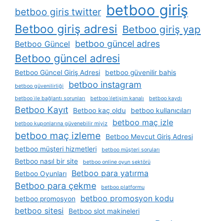
betboo giriş
betboo giris twitter
Betboo giriş adresi
Betboo giriş yap
betboo güncel adres
Betboo Güncel
Betboo güncel adresi
Betboo Güncel Giriş Adresi
betboo güvenilir bahis
betboo instagram
betboo güvenilirliği
betboo i̇le bağlantı sorunları
betboo i̇letişim kanalı
betboo kaydı
Betboo Kayıt
Betboo kaç oldu
betboo kullanıcıları
betboo maç izle
betboo kuponlarına güvenebilir miyiz
betboo maç izleme
Betboo Mevcut Giriş Adresi
betboo müşteri hizmetleri
betboo müşteri soruları
Betboo nasıl bir site
betboo online oyun sektörü
Betboo para yatırma
Betboo Oyunları
Betboo para çekme
betboo platformu
betboo promosyon kodu
betboo promosyon
betboo sitesi
Betboo slot makineleri