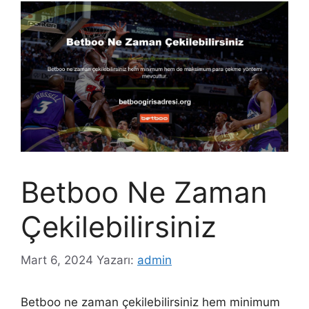
Betboo Ne Zaman
Çekilebilirsiniz
Mart 6, 2024
Yazarı:
admin
Betboo ne zaman çekilebilirsiniz hem minimum