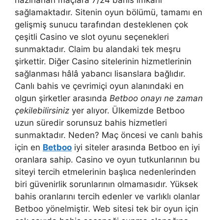
sağlamaktadır. Sitenin oyun bölümü, tamamı en
gelişmiş sunucu tarafından desteklenen çok
çeşitli Casino ve slot oyunu seçenekleri
sunmaktadır. Claim bu alandaki tek meşru
şirkettir. Diğer Casino sitelerinin hizmetlerinin
sağlanması hâlâ yabancı lisanslara bağlıdır.
Canlı bahis ve çevrimiçi oyun alanındaki en
olgun şirketler arasında
Betboo onayı ne zaman
çekilebilirsiniz
yer alıyor. Ülkemizde Betboo
uzun süredir sorunsuz bahis hizmetleri
sunmaktadır. Neden? Maç öncesi ve canlı bahis
için en
Betboo
iyi siteler arasında Betboo en iyi
oranlara sahip. Casino ve oyun tutkunlarının bu
siteyi tercih etmelerinin başlıca nedenlerinden
biri güvenirlik sorunlarının olmamasıdır. Yüksek
bahis oranlarını tercih edenler ve varlıklı olanlar
Betboo yönelmiştir. Web sitesi tek bir oyun için