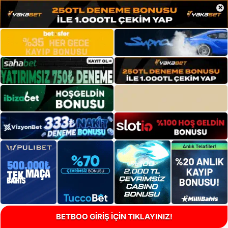
×
BETBOO GİRİŞ İÇİN TIKLAYINIZ!