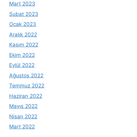
Mart 2023
Şubat 2023
Ocak 2023
Aralık 2022
Kasım 2022
Ekim 2022
Eylül 2022
Ağustos 2022
Temmuz 2022
Haziran 2022
Mayıs 2022
Nisan 2022
Mart 2022