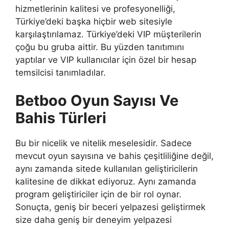
hizmetlerinin kalitesi ve profesyonelliği,
Türkiye’deki başka hiçbir web sitesiyle
karşılaştırılamaz. Türkiye’deki VIP müşterilerin
çoğu bu gruba aittir. Bu yüzden tanıtımını
yaptılar ve VIP kullanıcılar için özel bir hesap
temsilcisi tanımladılar.
Betboo Oyun Sayısı Ve
Bahis Türleri
Bu bir nicelik ve nitelik meselesidir. Sadece
mevcut oyun sayısına ve bahis çeşitliliğine değil,
aynı zamanda sitede kullanılan geliştiricilerin
kalitesine de dikkat ediyoruz. Aynı zamanda
program geliştiriciler için de bir rol oynar.
Sonuçta, geniş bir beceri yelpazesi geliştirmek
size daha geniş bir deneyim yelpazesi