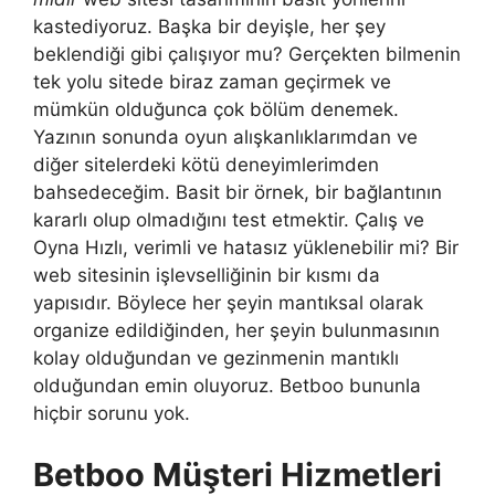
kastediyoruz. Başka bir deyişle, her şey
beklendiği gibi çalışıyor mu? Gerçekten bilmenin
tek yolu sitede biraz zaman geçirmek ve
mümkün olduğunca çok bölüm denemek.
Yazının sonunda oyun alışkanlıklarımdan ve
diğer sitelerdeki kötü deneyimlerimden
bahsedeceğim. Basit bir örnek, bir bağlantının
kararlı olup olmadığını test etmektir. Çalış ve
Oyna Hızlı, verimli ve hatasız yüklenebilir mi? Bir
web sitesinin işlevselliğinin bir kısmı da
yapısıdır. Böylece her şeyin mantıksal olarak
organize edildiğinden, her şeyin bulunmasının
kolay olduğundan ve gezinmenin mantıklı
olduğundan emin oluyoruz. Betboo bununla
hiçbir sorunu yok.
Betboo Müşteri Hizmetleri