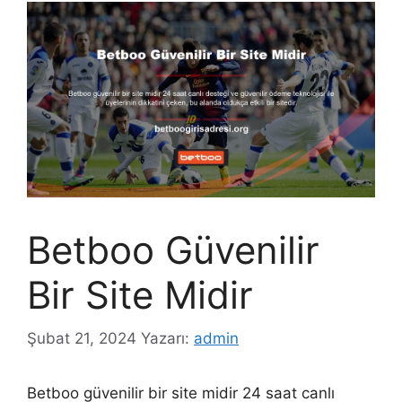
Betboo Güvenilir
Bir Site Midir
Şubat 21, 2024
Yazarı:
admin
Betboo güvenilir bir site midir 24 saat canlı