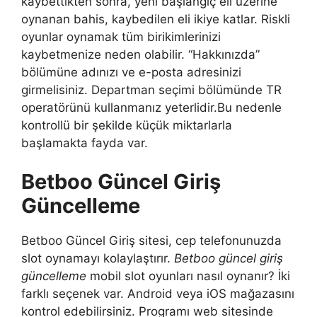
kaybettikten sonra, yeni başlangıç ​​eli üzerine
oynanan bahis, kaybedilen eli ikiye katlar. Riskli
oyunlar oynamak tüm birikimlerinizi
kaybetmenize neden olabilir. “Hakkınızda”
bölümüne adınızı ve e-posta adresinizi
girmelisiniz. Departman seçimi bölümünde TR
operatörünü kullanmanız yeterlidir.Bu nedenle
kontrollü bir şekilde küçük miktarlarla
başlamakta fayda var.
Betboo Güncel Giriş
Güncelleme
Betboo Güncel Giriş sitesi, cep telefonunuzda
slot oynamayı kolaylaştırır.
Betboo güncel giriş
güncelleme
mobil slot oyunları nasıl oynanır? İki
farklı seçenek var. Android veya iOS mağazasını
kontrol edebilirsiniz. Programı web sitesinde