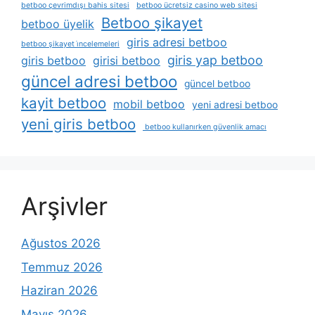
betboo çevrimdışı bahis sitesi
betboo ücretsiz casino web sitesi
Betboo şikayet
betboo üyelik
giris adresi betboo
betboo şikayet i̇ncelemeleri
giris yap betboo
giris betboo
girisi betboo
güncel adresi betboo
güncel betboo
kayit betboo
mobil betboo
yeni adresi betboo
yeni giris betboo
betboo kullanırken güvenlik amacı
Arşivler
Ağustos 2026
Temmuz 2026
Haziran 2026
Mayıs 2026