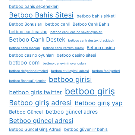
betboo bahis seçenekleri
Betboo Bahis Sitesi
betboo bahis şirketi
Betboo Bonusları
betboo canli
Betboo Canlı Bahis
betboo canlı casino
betboo canlı casino sever oyunları
Betboo Canlı Destek
betboo canlı destek blackjack
Betboo casino
betboo canlı maçları
betboo canlı yardım süresi
betboo casino oyunları
betboo casino sitesi
betboo com
betboo deneyimli oyuncuları
betboo değerlendirmeleri
betboo etkileşimli adresi
betboo faaliyetleri
betboo girisi
betboo finansal i̇şlemler
betboo giriş
betboo giris twitter
Betboo giriş adresi
Betboo giriş yap
betboo güncel adres
Betboo Güncel
Betboo güncel adresi
Betboo Güncel Giriş Adresi
betboo güvenilir bahis