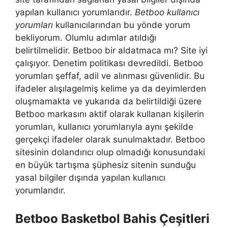
yapılan kullanıcı yorumlarıdır.
Betboo kullanıcı
yorumları
kullanıcılarından bu yönde yorum
bekliyorum. Olumlu adımlar atıldığı
belirtilmelidir. Betboo bir aldatmaca mı? Site iyi
çalışıyor. Denetim politikası devredildi. Betboo
yorumları şeffaf, adil ve alınması güvenlidir. Bu
ifadeler alışılagelmiş kelime ya da deyimlerden
oluşmamakta ve yukarıda da belirtildiği üzere
Betboo markasını aktif olarak kullanan kişilerin
yorumları, kullanıcı yorumlarıyla aynı şekilde
gerçekçi ifadeler olarak sunulmaktadır. Betboo
sitesinin dolandırıcı olup olmadığı konusundaki
en büyük tartışma şüphesiz sitenin sunduğu
yasal bilgiler dışında yapılan kullanıcı
yorumlarıdır.
Betboo Basketbol Bahis Çeşitleri