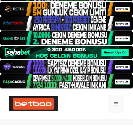
İçeriğe
atla
Menü