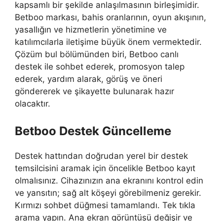
kapsamlı bir şekilde anlaşılmasının birleşimidir.
Betboo markası, bahis oranlarının, oyun akışının,
yasallığın ve hizmetlerin yönetimine ve
katılımcılarla iletişime büyük önem vermektedir.
Çözüm bul bölümünden biri, Betboo canlı
destek ile sohbet ederek, promosyon talep
ederek, yardım alarak, görüş ve öneri
göndererek ve şikayette bulunarak hazır
olacaktır.
Betboo Destek Güncelleme
Destek hattından doğrudan yerel bir destek
temsilcisini aramak için öncelikle Betboo kayıt
olmalısınız. Cihazınızın ana ekranını kontrol edin
ve yansıtın; sağ alt köşeyi görebilmeniz gerekir.
Kırmızı sohbet düğmesi tamamlandı. Tek tıkla
arama yapın. Ana ekran görüntüsü değişir ve