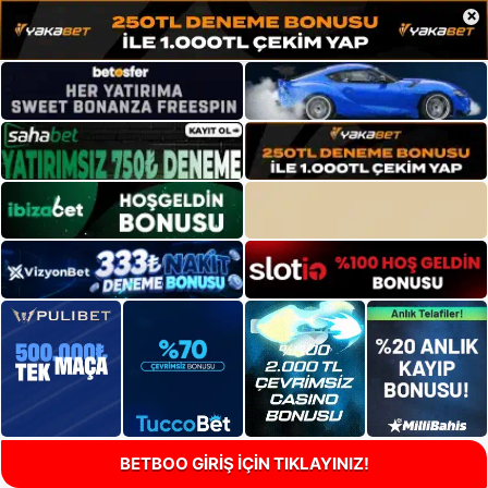
×
BETBOO GİRİŞ İÇİN TIKLAYINIZ!