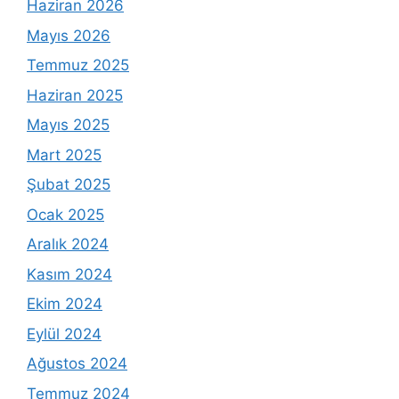
Haziran 2026
Mayıs 2026
Temmuz 2025
Haziran 2025
Mayıs 2025
Mart 2025
Şubat 2025
Ocak 2025
Aralık 2024
Kasım 2024
Ekim 2024
Eylül 2024
Ağustos 2024
Temmuz 2024