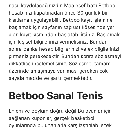
nasıl kaydolacağınızdır. Maalesef bazı Betboo
hesabınızı kapatmadan önce 30 günlük bir
kısıtlama uygulayabilir. Betboo kayıt işlemine
başlamak için sayfanın sağ üst köşesinde yer
alan kayıt kısmından başlatabilirsiniz. Başlamak
için kişisel bilgilerinizi vermelisiniz. Bundan
sonra banka hesap bilgilerinizi ve ek bilgilerinizi
girmeniz gerekecektir. Bundan sonra sözleşmeyi
dikkatlice incelemelisiniz. Sözleşme, tamamı
üzerinde anlaşmaya varılması gereken çok
sayıda madde ve şartı içermektedir.
Betboo Sanal Tenis
Enlem ve boylam doğru değil.Bu oyunlar için
sağlanan kuponlar, gerçek basketbol
oyunlarında bulunanlarla karşılaştırılabilecek