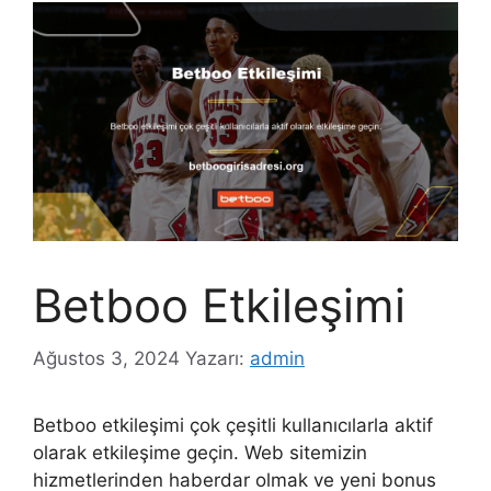
Betboo Etkileşimi
Ağustos 3, 2024
Yazarı:
admin
Betboo etkileşimi çok çeşitli kullanıcılarla aktif
olarak etkileşime geçin. Web sitemizin
hizmetlerinden haberdar olmak ve yeni bonus