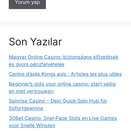
Son Yazılar
Magyar Online Casino: biztonságos kifizetések
és gyors pénzfelvételek
Centre d’aide Kyngs avis : Articles les plus utiles
Beginner’s gids voor online casino: start veilig
en met vertrouwen
Spinrise Casino – Dein Quick‑Spin Hub für
Sofortgewinne
30Bet Casino: Snel‑Pace Slots en Live Games
voor Snelle Winsten