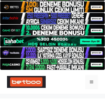
İçeriğe
atla
Menü