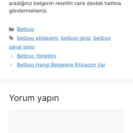
aradığınız belgenin resmîni canlı destek hattına
göndermelisiniz.
Kategoriler
Betboo
Etiketler
betboo etkileşimi
,
betboo girisi
,
betboo
sanal tenis
Yazı
Betboo Yönetimi
dolaşımı
Betboo Hangi Belgelere İhtiyacım Var
Yorum yapın
Yorum