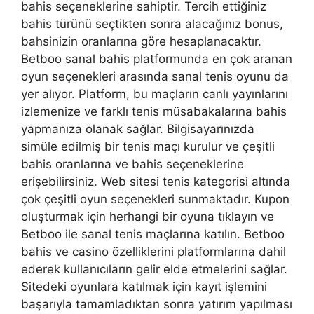
bahis seçeneklerine sahiptir. Tercih ettiğiniz
bahis türünü seçtikten sonra alacağınız bonus,
bahsinizin oranlarına göre hesaplanacaktır.
Betboo sanal bahis platformunda en çok aranan
oyun seçenekleri arasında sanal tenis oyunu da
yer alıyor. Platform, bu maçların canlı yayınlarını
izlemenize ve farklı tenis müsabakalarına bahis
yapmanıza olanak sağlar. Bilgisayarınızda
simüle edilmiş bir tenis maçı kurulur ve çeşitli
bahis oranlarına ve bahis seçeneklerine
erişebilirsiniz. Web sitesi tenis kategorisi altında
çok çeşitli oyun seçenekleri sunmaktadır. Kupon
oluşturmak için herhangi bir oyuna tıklayın ve
Betboo ile sanal tenis maçlarına katılın. Betboo
bahis ve casino özelliklerini platformlarına dahil
ederek kullanıcıların gelir elde etmelerini sağlar.
Sitedeki oyunlara katılmak için kayıt işlemini
başarıyla tamamladıktan sonra yatırım yapılması