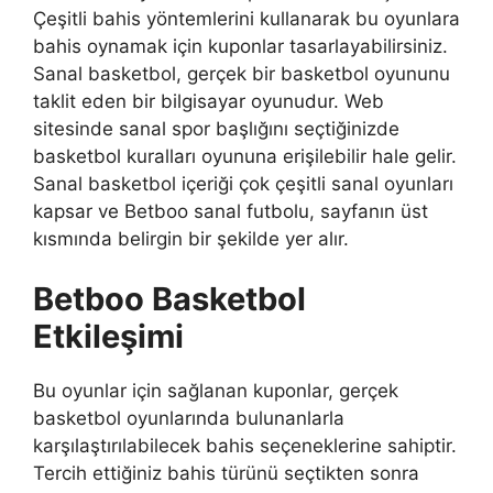
Çeşitli bahis yöntemlerini kullanarak bu oyunlara
bahis oynamak için kuponlar tasarlayabilirsiniz.
Sanal basketbol, ​​gerçek bir basketbol oyununu
taklit eden bir bilgisayar oyunudur. Web
sitesinde sanal spor başlığını seçtiğinizde
basketbol kuralları oyununa erişilebilir hale gelir.
Sanal basketbol içeriği çok çeşitli sanal oyunları
kapsar ve Betboo sanal futbolu, sayfanın üst
kısmında belirgin bir şekilde yer alır.
Betboo Basketbol
Etkileşimi
Bu oyunlar için sağlanan kuponlar, gerçek
basketbol oyunlarında bulunanlarla
karşılaştırılabilecek bahis seçeneklerine sahiptir.
Tercih ettiğiniz bahis türünü seçtikten sonra