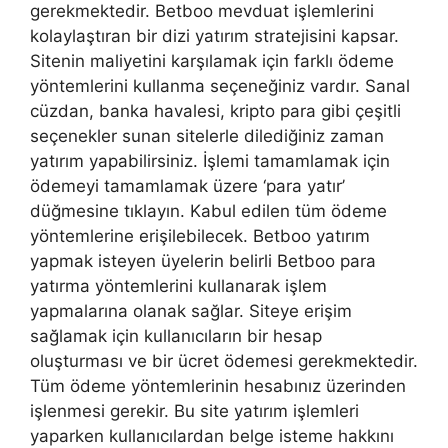
gerekmektedir. Betboo mevduat işlemlerini
kolaylaştıran bir dizi yatırım stratejisini kapsar.
Sitenin maliyetini karşılamak için farklı ödeme
yöntemlerini kullanma seçeneğiniz vardır. Sanal
cüzdan, banka havalesi, kripto para gibi çeşitli
seçenekler sunan sitelerle dilediğiniz zaman
yatırım yapabilirsiniz. İşlemi tamamlamak için
ödemeyi tamamlamak üzere ‘para yatır’
düğmesine tıklayın. Kabul edilen tüm ödeme
yöntemlerine erişilebilecek. Betboo yatırım
yapmak isteyen üyelerin belirli Betboo para
yatırma yöntemlerini kullanarak işlem
yapmalarına olanak sağlar. Siteye erişim
sağlamak için kullanıcıların bir hesap
oluşturması ve bir ücret ödemesi gerekmektedir.
Tüm ödeme yöntemlerinin hesabınız üzerinden
işlenmesi gerekir. Bu site yatırım işlemleri
yaparken kullanıcılardan belge isteme hakkını