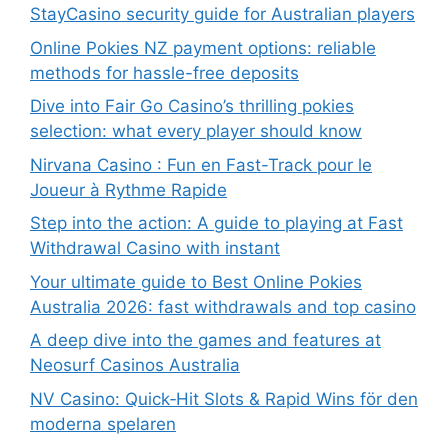
StayCasino security guide for Australian players
Online Pokies NZ payment options: reliable
methods for hassle-free deposits
Dive into Fair Go Casino’s thrilling pokies
selection: what every player should know
Nirvana Casino : Fun en Fast-Track pour le
Joueur à Rythme Rapide
Step into the action: A guide to playing at Fast
Withdrawal Casino with instant
Your ultimate guide to Best Online Pokies
Australia 2026: fast withdrawals and top casino
A deep dive into the games and features at
Neosurf Casinos Australia
NV Casino: Quick‑Hit Slots & Rapid Wins för den
moderna spelaren