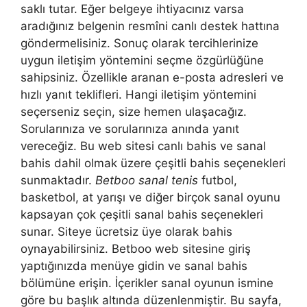
saklı tutar. Eğer belgeye ihtiyacınız varsa
aradığınız belgenin resmîni canlı destek hattına
göndermelisiniz. Sonuç olarak tercihlerinize
uygun iletişim yöntemini seçme özgürlüğüne
sahipsiniz. Özellikle aranan e-posta adresleri ve
hızlı yanıt teklifleri. Hangi iletişim yöntemini
seçerseniz seçin, size hemen ulaşacağız.
Sorularınıza ve sorularınıza anında yanıt
vereceğiz. Bu web sitesi canlı bahis ve sanal
bahis dahil olmak üzere çeşitli bahis seçenekleri
sunmaktadır.
Betboo sanal tenis
futbol, ​​
basketbol, ​​at yarışı ve diğer birçok sanal oyunu
kapsayan çok çeşitli sanal bahis seçenekleri
sunar. Siteye ücretsiz üye olarak bahis
oynayabilirsiniz. Betboo web sitesine giriş
yaptığınızda menüye gidin ve sanal bahis
bölümüne erişin. İçerikler sanal oyunun ismine
göre bu başlık altında düzenlenmiştir. Bu sayfa,