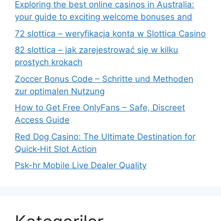
Exploring the best online casinos in Australia:
your guide to exciting welcome bonuses and
72 slottica – weryfikacja konta w Slottica Casino
82 slottica – jak zarejestrować się w kilku
prostych krokach
Zoccer Bonus Code – Schritte und Methoden
zur optimalen Nutzung
How to Get Free OnlyFans – Safe, Discreet
Access Guide
Red Dog Casino: The Ultimate Destination for
Quick‑Hit Slot Action
Psk-hr Mobile Live Dealer Quality