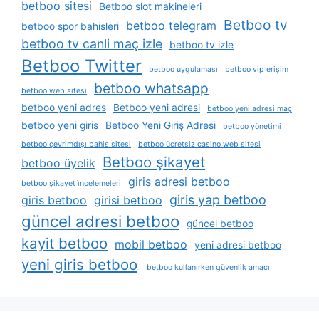
betboo sitesi
Betboo slot makineleri
Betboo tv
betboo telegram
betboo spor bahisleri
betboo tv canli maç izle
betboo tv izle
Betboo Twitter
betboo uygulaması
betboo vip erişim
betboo whatsapp
betboo web sitesi
betboo yeni adres
Betboo yeni adresi
betboo yeni adresi maç
betboo yeni giris
Betboo Yeni Giriş Adresi
betboo yönetimi
betboo çevrimdışı bahis sitesi
betboo ücretsiz casino web sitesi
Betboo şikayet
betboo üyelik
giris adresi betboo
betboo şikayet i̇ncelemeleri
giris yap betboo
giris betboo
girisi betboo
güncel adresi betboo
güncel betboo
kayit betboo
mobil betboo
yeni adresi betboo
yeni giris betboo
betboo kullanırken güvenlik amacı