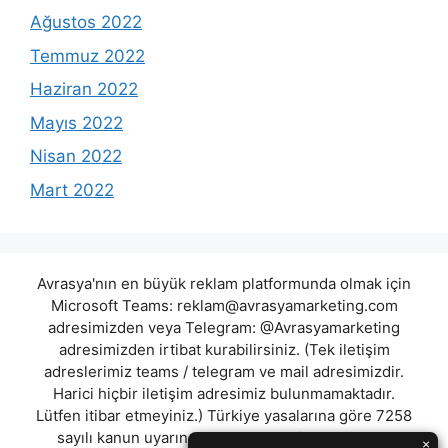
Ağustos 2022
Temmuz 2022
Haziran 2022
Mayıs 2022
Nisan 2022
Mart 2022
Avrasya'nın en büyük reklam platformunda olmak için
Microsoft Teams:
reklam@avrasyamarketing.com
adresimizden veya Telegram: @Avrasyamarketing
adresimizden irtibat kurabilirsiniz. (Tek iletişim
adreslerimiz teams / telegram ve mail adresimizdir.
Harici hiçbir iletişim adresimiz bulunmamaktadır.
Lütfen itibar etmeyiniz.) Türkiye yasalarına göre 7258
sayılı kanun uyarınca yasa dışı bahis oynamanın