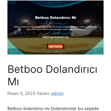
Betboo Dolandırıcı
Mı
Nisan 5, 2023
Yazarı:
admin
Betboo dolandırıcı mı Dolandırıcılar bu sayede