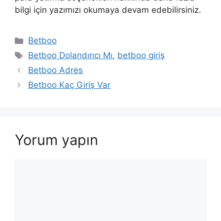
bilgi için yazımızı okumaya devam edebilirsiniz.
Kategoriler
Betboo
Etiketler
Betboo Dolandırıcı Mı
,
betboo giriş
Yazı
Betboo Adres
dolaşımı
Betboo Kaç Giriş Var
Yorum yapın
Yorum