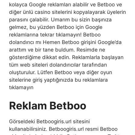
kolayca Google reklamları alabilir ve Betboo ve
diğer ünlü casino sitelerini kopyalayarak üyelerin
parasını çalabilir. Umarım bu sizin başınıza
gelmez, bu yüzden Betboo için Google
reklamlarına tekrar tıklamayın! Betboo
dolandırıcı mı Hemen Betboo girişini Google’da
arattım ve bir tane buldum. Resimde ne
gösterdiğime dikkat edin. Reklamlarla başlayan
tüm web siteleri dolandırıcılar tarafından
oluşturulur. Lütfen Betboo veya diğer oyun
sitelerine giriş yaptığınızda bu reklamlara
tıklamayın
Reklam Betboo
Görseldeki Betboogiris.url sitesini
kullanabilirsiniz. Betboogiris.url resmi Betboo