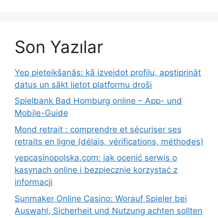
Son Yazılar
Yep pieteikšanās: kā izveidot profilu, apstiprināt
datus un sākt lietot platformu droši
Spielbank Bad Homburg online – App- und
Mobile-Guide
Mond retrait : comprendre et sécuriser ses
retraits en ligne (délais, vérifications, méthodes)
yepcasinopolska.com: jak ocenić serwis o
kasynach online i bezpiecznie korzystać z
informacji
Sunmaker Online Casino: Worauf Spieler bei
Auswahl, Sicherheit und Nutzung achten sollten