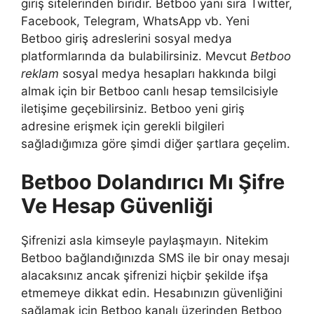
giriş sitelerinden biridir. Betboo yanı sıra Twitter,
Facebook, Telegram, WhatsApp vb. Yeni
Betboo giriş adreslerini sosyal medya
platformlarında da bulabilirsiniz. Mevcut
Betboo
reklam
sosyal medya hesapları hakkında bilgi
almak için bir Betboo canlı hesap temsilcisiyle
iletişime geçebilirsiniz. Betboo yeni giriş
adresine erişmek için gerekli bilgileri
sağladığımıza göre şimdi diğer şartlara geçelim.
Betboo Dolandırıcı Mı Şifre
Ve Hesap Güvenliği
Şifrenizi asla kimseyle paylaşmayın. Nitekim
Betboo bağlandığınızda SMS ile bir onay mesajı
alacaksınız ancak şifrenizi hiçbir şekilde ifşa
etmemeye dikkat edin. Hesabınızın güvenliğini
sağlamak için Betboo kanalı üzerinden Betboo