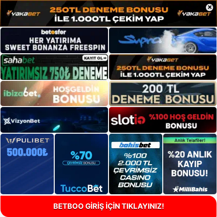
×
BETBOO GİRİŞ İÇİN TIKLAYINIZ!